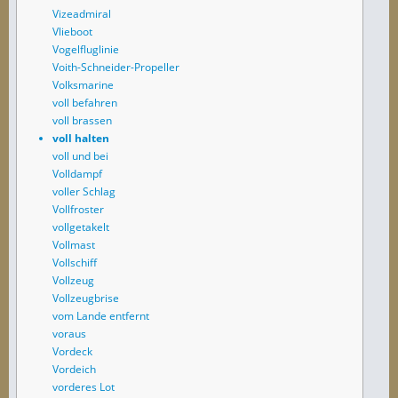
Vizeadmiral
Vlieboot
Vogelfluglinie
Voith-Schneider-Propeller
Volksmarine
voll befahren
voll brassen
voll halten
voll und bei
Volldampf
voller Schlag
Vollfroster
vollgetakelt
Vollmast
Vollschiff
Vollzeug
Vollzeugbrise
vom Lande entfernt
voraus
Vordeck
Vordeich
vorderes Lot