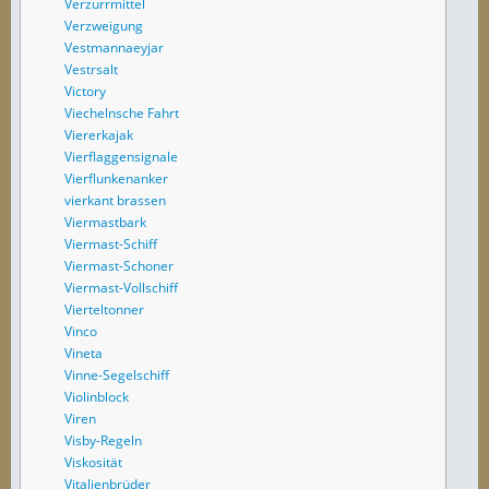
Verzurrmittel
Verzweigung
Vestmannaeyjar
Vestrsalt
Victory
Viechelnsche Fahrt
Viererkajak
Vierflaggensignale
Vierflunkenanker
vierkant brassen
Viermastbark
Viermast-Schiff
Viermast-Schoner
Viermast-Vollschiff
Vierteltonner
Vinco
Vineta
Vinne-Segelschiff
Violinblock
Viren
Visby-Regeln
Viskosität
Vitalienbrüder