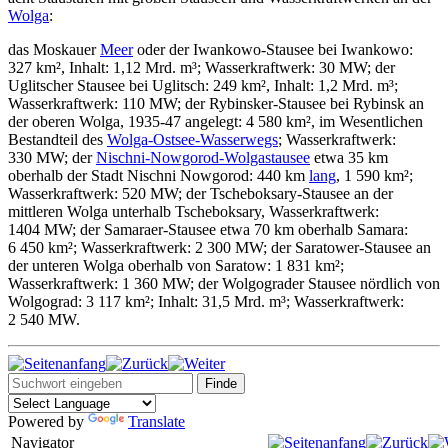
Wolga
:
das Moskauer
Meer
oder der Iwankowo-Stausee bei Iwankowo:
327 km², Inhalt: 1,12 Mrd. m³; Wasserkraftwerk: 30 MW; der
Uglitscher Stausee bei Uglitsch: 249 km², Inhalt: 1,2 Mrd. m³;
Wasserkraftwerk: 110 MW; der Rybinsker-Stausee bei Rybinsk an
der oberen Wolga, 1935-47 angelegt: 4 580 km², im Wesentlichen
Bestandteil des
Wolga-Ostsee-Wasserwegs
; Wasserkraftwerk:
330 MW; der
Nischni-Nowgorod-Wolgastausee
etwa 35 km
oberhalb der Stadt Nischni Nowgorod: 440 km
lang
, 1 590 km²;
Wasserkraftwerk: 520 MW; der Tscheboksary-Stausee an der
mittleren Wolga unterhalb Tscheboksary, Wasserkraftwerk:
1404 MW; der Samaraer-Stausee etwa 70 km oberhalb Samara:
6 450 km²; Wasserkraftwerk: 2 300 MW; der Saratower-Stausee an
der unteren Wolga oberhalb von Saratow: 1 831 km²;
Wasserkraftwerk: 1 360 MW; der Wolgograder Stausee nördlich von
Wolgograd: 3 117 km²; Inhalt: 31,5 Mrd. m³; Wasserkraftwerk:
2 540 MW.
Powered by
Translate
Navigator