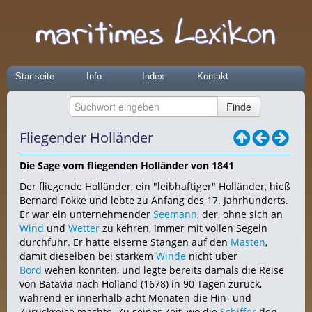
Startseite
Info
Index
Kontakt
Fliegender Holländer
Die Sage vom fliegenden Holländer von 1841
Der fliegende Holländer, ein "leibhaftiger" Holländer, hieß
Bernard Fokke und lebte zu Anfang des 17. Jahrhunderts.
Er war ein unternehmender
Seemann
, der, ohne sich an
Wind
und
Wetter
zu kehren, immer mit vollen Segeln
durchfuhr. Er hatte eiserne Stangen auf den
Masten
,
damit dieselben bei starkem
Winde
nicht über
Bord
wehen konnten, und legte bereits damals die Reise
von Batavia nach Holland (1678) in 90 Tagen zurück,
während er innerhalb acht Monaten die Hin- und
Zurückreise machte. Zu seiner Zeit, wo die
Schiffer
den