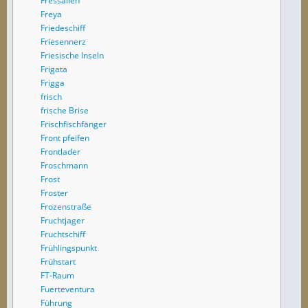
Fressalien
Freya
Friedeschiff
Friesennerz
Friesische Inseln
Frigata
Frigga
frisch
frische Brise
Frischfischfänger
Front pfeifen
Frontlader
Froschmann
Frost
Froster
Frozenstraße
Fruchtjager
Fruchtschiff
Frühlingspunkt
Frühstart
FT-Raum
Fuerteventura
Führung