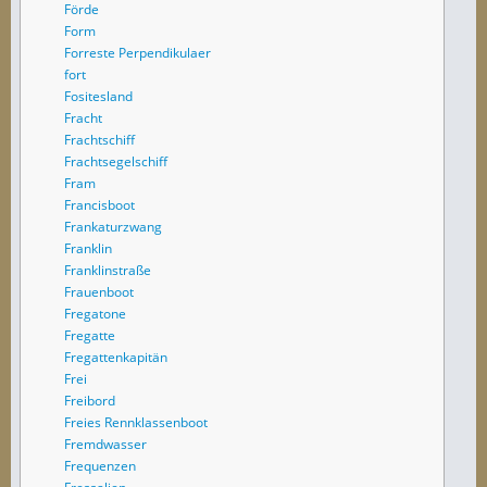
Förde
Form
Forreste Perpendikulaer
fort
Fositesland
Fracht
Frachtschiff
Frachtsegelschiff
Fram
Francisboot
Frankaturzwang
Franklin
Franklinstraße
Frauenboot
Fregatone
Fregatte
Fregattenkapitän
Frei
Freibord
Freies Rennklassenboot
Fremdwasser
Frequenzen