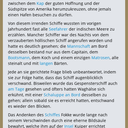
zwischen dem
Kap
der guten Hoffnung und der
Südspitze von Amerika herumzukreuzen, ohne jemals
einen Hafen besuchen zu dürfen.
Von diesem irrenden Schiffe wussten im vorigen
Jahrhundert fast alle
Seefahrer
der indischen Meere zu
erzählen. Mancher Schiffer war des Nachts von dem
verzauberten höllischen Schiff angerufen worden und
hatte es deutlich gesehen; die
Mannschaft
am Bord
desselben bestand nur aus dem Capitain, dem
Bootsmann
, dem Koch und einem einzigen
Matrosen
, alle
steinalt und mit
langen
Bärten.
Jede an sie gerichtete Frage blieb unbeantwortet, indem
sie zur Folge hatte, dass das Schiff augenblicklich
verschwand. Bisweilen wurde das Gespensterschiff auch
am Tage
gesehen und öfters hatten Waghälse sich
erkühnt, mit einer
Schaluppe
an Bord
desselben zu
gehen; allein sobald sie es erreicht hatten, entschwand
es wieder den Blicken.
Das Andenken des
Schiffes
Fokke wurde lange nach
seinem Verschwinden durch eine eherne Bildsäule
bewahrt, welche ihm auf der
Insel
Kuiper errichtet