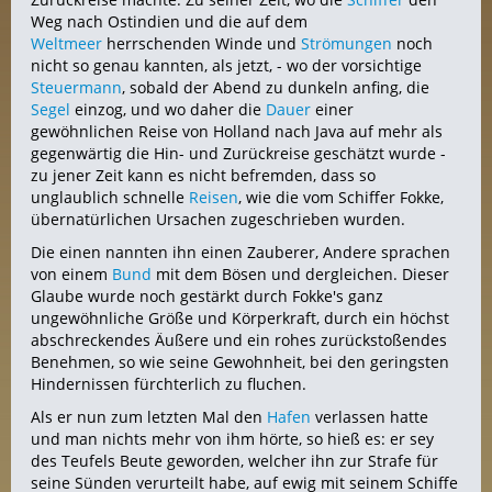
Weg nach Ostindien und die auf dem
Weltmeer
herrschenden Winde und
Strömungen
noch
nicht so genau kannten, als jetzt, - wo der vorsichtige
Steuermann
, sobald der Abend zu dunkeln anfing, die
Segel
einzog, und wo daher die
Dauer
einer
gewöhnlichen Reise von Holland nach Java auf mehr als
gegenwärtig die Hin- und Zurückreise geschätzt wurde -
zu jener Zeit kann es nicht befremden, dass so
unglaublich schnelle
Reisen
, wie die vom Schiffer Fokke,
übernatürlichen Ursachen zugeschrieben wurden.
Die einen nannten ihn einen Zauberer, Andere sprachen
von einem
Bund
mit dem Bösen und dergleichen. Dieser
Glaube wurde noch gestärkt durch Fokke's ganz
ungewöhnliche Größe und Körperkraft, durch ein höchst
abschreckendes Äußere und ein rohes zurückstoßendes
Benehmen, so wie seine Gewohnheit, bei den geringsten
Hindernissen fürchterlich zu fluchen.
Als er nun zum letzten Mal den
Hafen
verlassen hatte
und man nichts mehr von ihm hörte, so hieß es: er sey
des Teufels Beute geworden, welcher ihn zur Strafe für
seine Sünden verurteilt habe, auf ewig mit seinem Schiffe