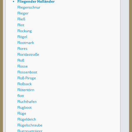
Fliegender Holländer
Fliegenschnur
Flieger
Fließ
Flint
Flockung
Flögel
Flootmark
Flores
Floridastraße
Floß
Flosse
Flossenboot
Floß-Piroge
Floßsack
Flötentörn
flott
Fluchthafen
Flugboot
Flüge
Flügeldeich
Flügelschraube
Flugzeugträger