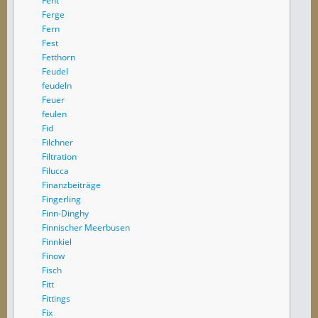
Fent
Ferge
Fern
Fest
Fetthorn
Feudel
feudeln
Feuer
feulen
Fid
Filchner
Filtration
Filucca
Finanzbeiträge
Fingerling
Finn-Dinghy
Finnischer Meerbusen
Finnkiel
Finow
Fisch
Fitt
Fittings
Fix