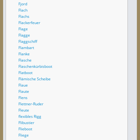
Fjord
Flach
Flachs
Flackerfeuer
Flage
Flagge
Flaggschiff
Flambart
Flanke
Flasche
Flaschenkürbisboot
Flatboot
Flämische Scheibe
Flaue
Flaute
Flens
Flettner-Ruder
Fleute
flexibles Rigg
Flibustier
Flieboot
Fliege