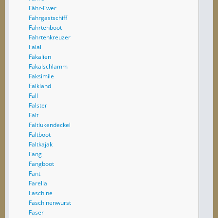
Fähr-Ewer
Fahrgastschiff
Fahrtenboot
Fahrtenkreuzer
Faial
Fäkalien
Fäkalschlamm
Faksimile
Falkland
Fall
Falster
Falt
Faltlukendeckel
Faltboot
Faltkajak
Fang
Fangboot
Fant
Farella
Faschine
Faschinenwurst
Faser