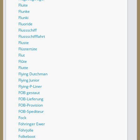
Fluite
Flunke
Flunki
Fluoride
Flussschiff
Flussschifffahrt
Fluste
Flüstertüte
Flut
Flûte
Flutte
Flying Dutchman
Flying Junior
Flying-P-Liner
FOB gestaut
FOB-Lieferung
FOB-Provision
FOB-Spediteur
Fock
Föhringer Ewer
Föhrjolle
Folkeboot