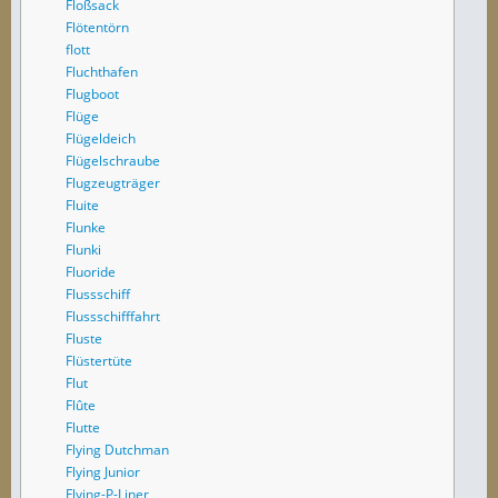
Floßsack
Flötentörn
flott
Fluchthafen
Flugboot
Flüge
Flügeldeich
Flügelschraube
Flugzeugträger
Fluite
Flunke
Flunki
Fluoride
Flussschiff
Flussschifffahrt
Fluste
Flüstertüte
Flut
Flûte
Flutte
Flying Dutchman
Flying Junior
Flying-P-Liner