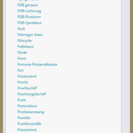
FOB gestaut
FOB-Lieferung
FOB-Provision
FOB-Spediteur
Fock
Föhringer Ewer
Föhrjolle
Folkeboot
Förde
Form
Forreste Perpendikulaer
fort
Fositesland
Fracht
Frachtschiff
Frachtsegelschiff
Fram
Francisboot
Frankaturzwang
Franklin
Franklinstraße
Frauenboot