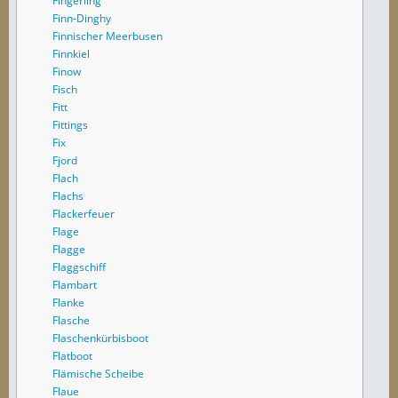
Fingerling
Finn-Dinghy
Finnischer Meerbusen
Finnkiel
Finow
Fisch
Fitt
Fittings
Fix
Fjord
Flach
Flachs
Flackerfeuer
Flage
Flagge
Flaggschiff
Flambart
Flanke
Flasche
Flaschenkürbisboot
Flatboot
Flämische Scheibe
Flaue