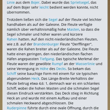
Linie
aus dem
Bojer
. Dabei wurde das
Sprietsegel
, das
auf dem Bojer sehr
leicht
bedient werden konnte, nicht
übernommen.
Trotzdem ließen sich die
Segel
auf der Fleute viel leichter
handhaben als auf der Galeone. Die Fleute verfügte
nämlich über verhältnismäßig hohe
Masten
, so dass die
Segel schmaler und höher waren und kürzere
Rahen
hatten. Auf den nicht-niederländischen Fleuten,
wie z.B. auf der
Brandenburger
Fleute "Derfflinger",
waren die Rahen breiter als auf der Galeone. Die Fleute
hatte einen geringen, den niederländischen flachen
Häfen angepassten
Tiefgang
. Das typische Merkmal der
Fleute waren der gewölbte
Rumpf
an der
Wasserlinie
und
seine Verengung in
Höhe
des
Decks
. So bekam das
Schiff
seine bauchige Form mit einem für sie typischen
abgerundeten
Heck
. Das Länge-Breite-Verhältnis der
Fleute betrug etwa 4,6: 1, demnach war es ein schlankes
Schiff, wobei die hohen Masten und die schmalen Segel
diesen Eindruck verstärkten. Das Deck stieg in Richtung
Heck an und wurde mit einem Aufbau und einer
schmalen Heckwand abgeschlossen. Die
Ruderpinne
führte durch eine ovale Öffnung, durch die