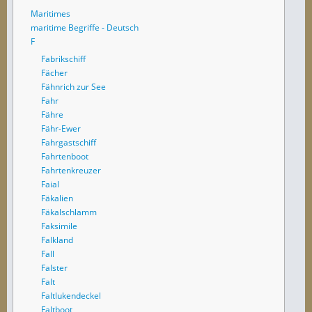
Maritimes
maritime Begriffe - Deutsch
F
Fabrikschiff
Fächer
Fähnrich zur See
Fahr
Fähre
Fähr-Ewer
Fahrgastschiff
Fahrtenboot
Fahrtenkreuzer
Faial
Fäkalien
Fäkalschlamm
Faksimile
Falkland
Fall
Falster
Falt
Faltlukendeckel
Faltboot