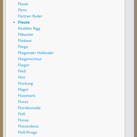
Flaute
Flens
Flettner-Ruder
Fleute
flexibles Rigg
Flibustier
Flieboot
Fliege
Fliegender Holländer
Fliegenschnur
Flieger
Fließ
Flint
Flockung
Flögel
Flootmark
Flores
Floridastraße
Floß
Flosse
Flossenboot
Floß-Piroge