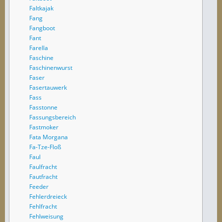
Faltkajak
Fang
Fangboot
Fant
Farella
Faschine
Faschinenwurst
Faser
Fasertauwerk
Fass
Fasstonne
Fassungsbereich
Fastmoker
Fata Morgana
Fa-Tze-Floß
Faul
Faulfracht
Fautfracht
Feeder
Fehlerdreieck
Fehlfracht
Fehlweisung