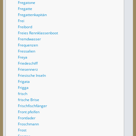
Fregatone
Fregatte
Fregattenkapitän
Frei
Freibord
Freies Rennklassenboot
Fremdwasser
Frequenzen
Fressalien
Freya
Friedeschiff
Friesennerz
Friesische Inseln
Frigata
Frigga
frisch
frische Brise
Frischfischfänger
Front pfeifen
Frontlader
Froschmann
Frost