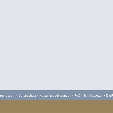
•
•
•
•
•
Impressum
Datenschutz
Nutzungsbedingungen
FAQ
Schiffsspotter
Digi