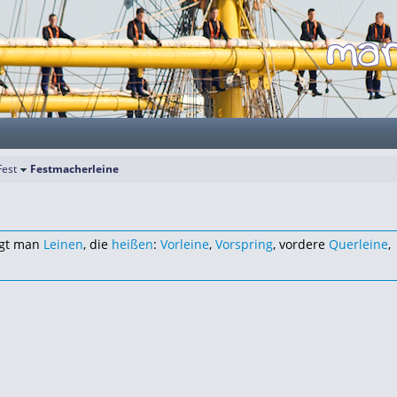
Fest
Festmacherleine
gt man
Leinen
, die
heißen
:
Vorleine
,
Vorspring
, vordere
Querleine
,