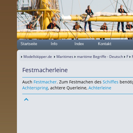
Startseite
Info
Index
Kontakt
Modellskipper.de
Maritimes
maritime Begriffe - Deutsch
F
Festmacherleine
Auch
Festmacher
. Zum Festmachen des
Schiffes
benöti
Achterspring
, achtere Querleine,
Achterleine