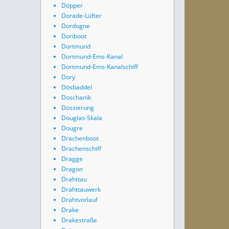
Döpper
Dorade-Lüfter
Dordogne
Doriboot
Dortmund
Dortmund-Ems-Kanal
Dortmund-Ems-Kanalschiff
Dory
Dösbaddel
Doschanik
Dossierung
Douglas-Skala
Dougre
Drachenboot
Drachenschiff
Dragge
Dragon
Drahttau
Drahttauwerk
Drahtvorlauf
Drake
Drakestraße