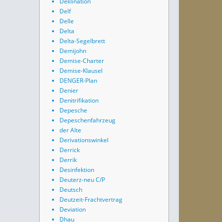
Deklination
Delf
Delle
Delta
Delta-Segelbrett
Demijohn
Demise-Charter
Demise-Klausel
DENGER-Plan
Denier
Denitrifikation
Depesche
Depeschenfahrzeug
der Alte
Derivationswinkel
Derrick
Derrik
Desinfektion
Deuterz-neu C/P
Deutsch
Deutzeit-Frachtvertrag
Deviation
Dhau