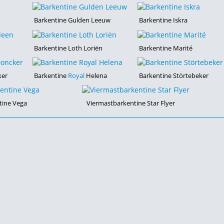
Barkentine Gulden Leeuw
Barkentine Iskra
Barkentine Loth Loriën
Barkentine Marité
ker
Barkentine
Royal
Helena
Barkentine Störtebeker
tine Vega
Viermastbarkentine Star Flyer