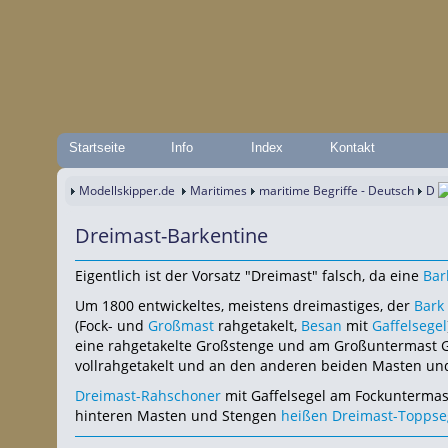
Startseite
Info
Index
Kontakt
Modellskipper.de
Maritimes
maritime Begriffe - Deutsch
D
Dreimast-Barkentine
Eigentlich ist der Vorsatz "Dreimast" falsch, da eine
Bar
Um 1800 entwickeltes, meistens dreimastiges, der
Bark
(Fock- und
Großmast
rahgetakelt,
Besan
mit
Gaffelsegel
eine rahgetakelte Großstenge und am Großuntermast Ga
vollrahgetakelt und an den anderen beiden Masten un
Dreimast-Rahschoner
mit Gaffelsegel am Fockuntermas
hinteren Masten und Stengen
heißen
Dreimast-Toppse