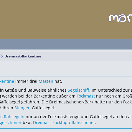
Dreimast-Barkentine
kentine
immer drei
Masten
hat.
in Größe und Bauweise ähnliches
Segelschiff
. Im Unterschied zur 
) werden bei der Barkentine außer am
Fockmast
nur noch am Gro
ffelsegel gefahren. Die Dreimastschoner-Bark hatte nur den Foc
d ihren
Stengen
Gaffelsegel.
t,
Rahsegeln
nur an der Fockmaststenge und Gaffelsegel an den 
gelschoner
bzw.
Dreimast-Focktopp-Rahschoner
.