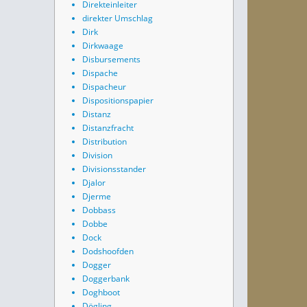
Direkteinleiter
direkter Umschlag
Dirk
Dirkwaage
Disbursements
Dispache
Dispacheur
Dispositionspapier
Distanz
Distanzfracht
Distribution
Division
Divisionsstander
Djalor
Djerme
Dobbass
Dobbe
Dock
Dodshoofden
Dogger
Doggerbank
Doghboot
Dögling