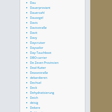
Dau
Dauerproviant
Dauerzahl
Dausegel
Davis
Davisstraße
Davit
Davy
Daycruiser
Daysailor
Day-Tauchboot
DBO-carrier
De Zeven Provincien
Deal-Kutter
Deasestraße
debardieren
Dechsel
Deck
Dehydratisierung
Deich
deisig
Dekere