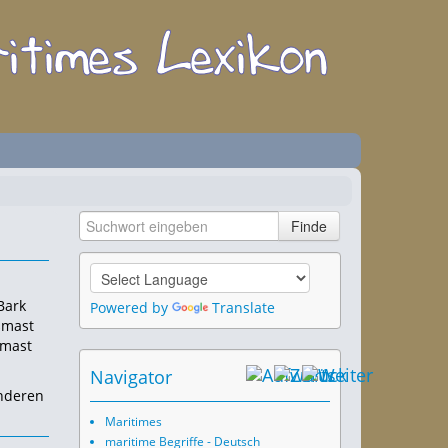
Bark
Powered by
Translate
ßmast
kmast
Navigator
anderen
Maritimes
maritime Begriffe - Deutsch