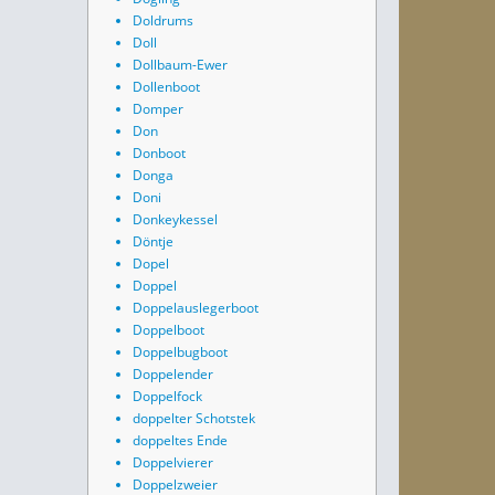
Doldrums
Doll
Dollbaum-Ewer
Dollenboot
Domper
Don
Donboot
Donga
Doni
Donkeykessel
Döntje
Dopel
Doppel
Doppelauslegerboot
Doppelboot
Doppelbugboot
Doppelender
Doppelfock
doppelter Schotstek
doppeltes Ende
Doppelvierer
Doppelzweier