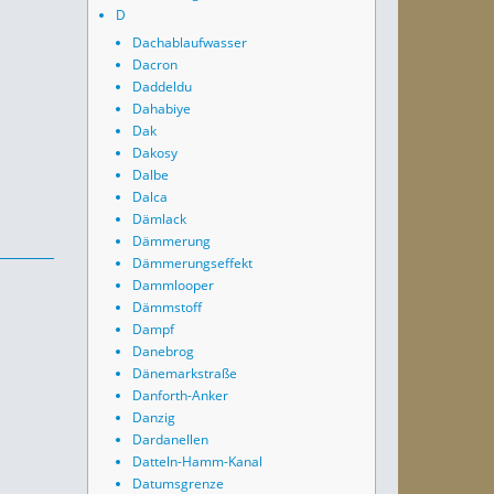
D
Dachablaufwasser
Dacron
Daddeldu
Dahabiye
Dak
Dakosy
Dalbe
Dalca
Dämlack
Dämmerung
Dämmerungseffekt
Dammlooper
Dämmstoff
Dampf
Danebrog
Dänemarkstraße
Danforth-Anker
Danzig
Dardanellen
Datteln-Hamm-Kanal
Datumsgrenze