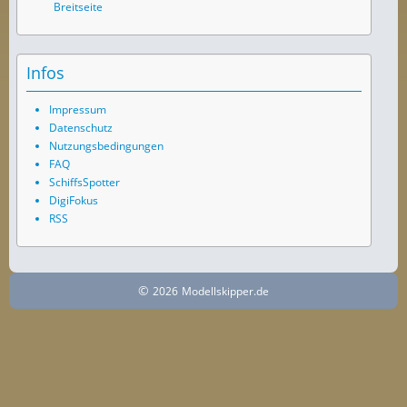
Breitseite
Infos
Impressum
Datenschutz
Nutzungsbedingungen
FAQ
SchiffsSpotter
DigiFokus
RSS
©
2026
Modellskipper.de