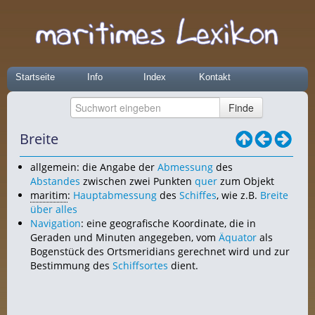
Startseite
Info
Index
Kontakt
Breite
allgemein: die Angabe der
Abmessung
des
Abstandes
zwischen zwei Punkten
quer
zum Objekt
maritim
:
Hauptabmessung
des
Schiffes
, wie z.B.
Breite
über alles
Navigation
: eine geografische Koordinate, die in
Geraden und Minuten angegeben, vom
Äquator
als
Bogenstück des Ortsmeridians gerechnet wird und zur
Bestimmung des
Schiffsortes
dient.