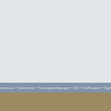
•
•
•
•
•
Impressum
Datenschutz
Nutzungsbedingungen
FAQ
Schiffsspotter
Digi