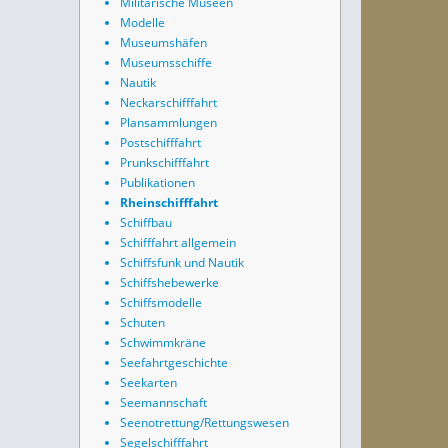
Militärische Museen
Modelle
Museumshäfen
Museumsschiffe
Nautik
Neckarschifffahrt
Plansammlungen
Postschifffahrt
Prunkschifffahrt
Publikationen
Rheinschifffahrt
Schiffbau
Schifffahrt allgemein
Schiffsfunk und Nautik
Schiffshebewerke
Schiffsmodelle
Schuten
Schwimmkräne
Seefahrtgeschichte
Seekarten
Seemannschaft
Seenotrettung/Rettungswesen
Segelschifffahrt