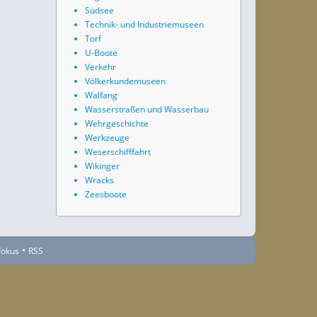
Südsee
Technik- und Industriemuseen
Torf
U-Boote
Verkehr
Völkerkundemuseen
Walfang
Wasserstraßen und Wasserbau
Wehrgeschichte
Werkzeuge
Weserschifffahrt
Wikinger
Wracks
Zeesboote
•
Fokus
RSS