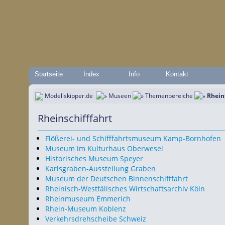
Startseite
Index
Info
Kontakt
Modellskipper.de
Museen
Themenbereiche
Rhein
Rheinschifffahrt
Flößerei- und Schifffahrtsmuseum Kamp-Bornhofen
Museum im Kulturhaus Oberwesel
Historisches Museum Speyer
Karlsgraben-Ausstellung Graben
Museum der Deutschen Binnenschifffahrt
Rheinisch-Westfälisches Wirtschaftsarchiv Köln
Rheinmuseum Emmerich
Rhein-Museum Koblenz
Verkehrsdrehscheibe Schweiz