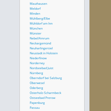
Mauthausen
Meldorf
Minden
Mühlberg/Elbe
Mühldorf am Inn
München
Münster
Nebel/Amrum
Neckargemünd
Neuharlingersiel
Neustadt in Holstein
Niederfinow
Norderney
Nordseebad Juist
Nürnberg
Oberndorf bei Salzburg
Oberwesel
Oderberg
Osterholz-Scharmbeck
Ostseebad Prerow
Papenburg
Passau