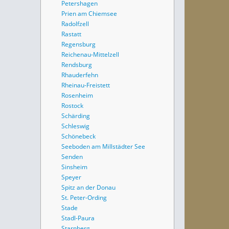
Petershagen
Prien am Chiemsee
Radolfzell
Rastatt
Regensburg
Reichenau-Mittelzell
Rendsburg
Rhauderfehn
Rheinau-Freistett
Rosenheim
Rostock
Schärding
Schleswig
Schönebeck
Seeboden am Millstädter See
Senden
Sinsheim
Speyer
Spitz an der Donau
St. Peter-Ording
Stade
Stadl-Paura
Starnberg