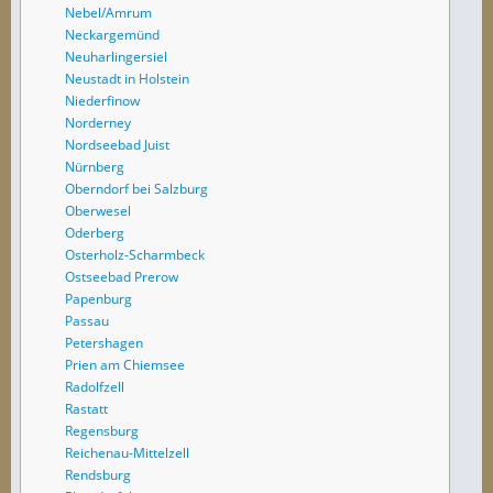
Nebel/Amrum
Neckargemünd
Neuharlingersiel
Neustadt in Holstein
Niederfinow
Norderney
Nordseebad Juist
Nürnberg
Oberndorf bei Salzburg
Oberwesel
Oderberg
Osterholz-Scharmbeck
Ostseebad Prerow
Papenburg
Passau
Petershagen
Prien am Chiemsee
Radolfzell
Rastatt
Regensburg
Reichenau-Mittelzell
Rendsburg