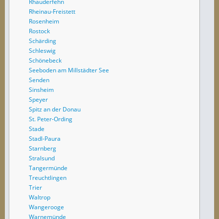
Rhauderfehn
Rheinau-Freistett
Rosenheim
Rostock
Schärding
Schleswig
Schönebeck
Seeboden am Millstädter See
Senden
Sinsheim
Speyer
Spitz an der Donau
St. Peter-Ording
Stade
Stadl-Paura
Starnberg
Stralsund
Tangermünde
Treuchtlingen
Trier
Waltrop
Wangerooge
Warnemünde