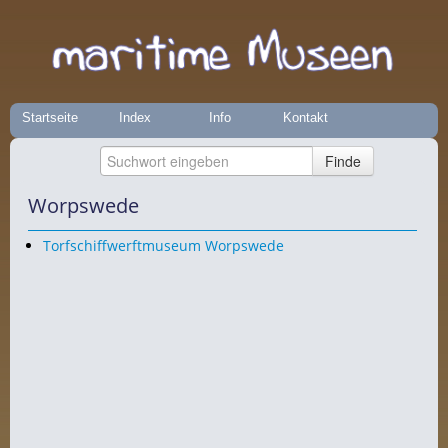
Startseite
Index
Info
Kontakt
Worpswede
Torfschiffwerftmuseum Worpswede