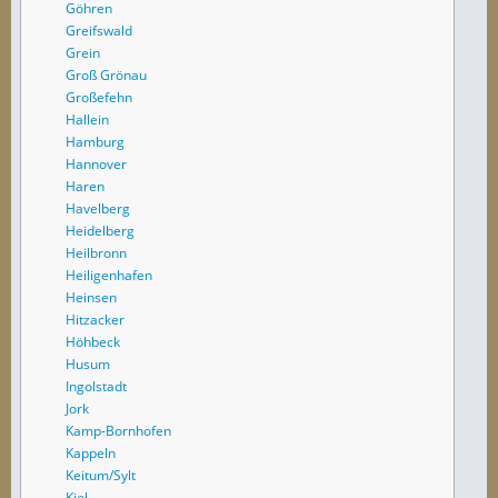
Göhren
Greifswald
Grein
Groß Grönau
Großefehn
Hallein
Hamburg
Hannover
Haren
Havelberg
Heidelberg
Heilbronn
Heiligenhafen
Heinsen
Hitzacker
Höhbeck
Husum
Ingolstadt
Jork
Kamp-Bornhofen
Kappeln
Keitum/Sylt
Kiel