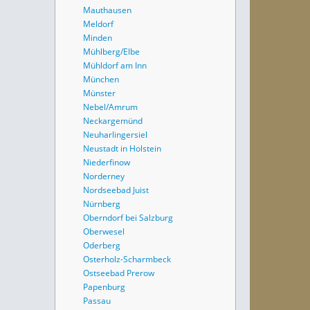
Mauthausen
Meldorf
Minden
Mühlberg/Elbe
Mühldorf am Inn
München
Münster
Nebel/Amrum
Neckargemünd
Neuharlingersiel
Neustadt in Holstein
Niederfinow
Norderney
Nordseebad Juist
Nürnberg
Oberndorf bei Salzburg
Oberwesel
Oderberg
Osterholz-Scharmbeck
Ostseebad Prerow
Papenburg
Passau