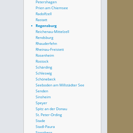
Petershagen
Prien am Chiemsee
Radolfzell
Rastatt
Regensburg
Reichenau-Mittelzell
Rendsburg
Rhauderfehn
Rheinau-Freistett
Rosenheim
Rostock
Schärding
Schleswig
Schönebeck
Seeboden am Millstädter See
Senden
Sinsheim
Speyer
Spitz an der Donau
St. Peter-Ording
Stade
Stadl-Paura
Starnberg