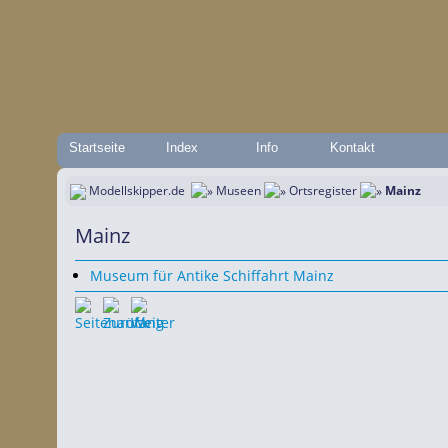
Startseite
Index
Info
Kontakt
Modellskipper.de
Museen
Ortsregister
Mainz
Mainz
Museum für Antike Schiffahrt Mainz