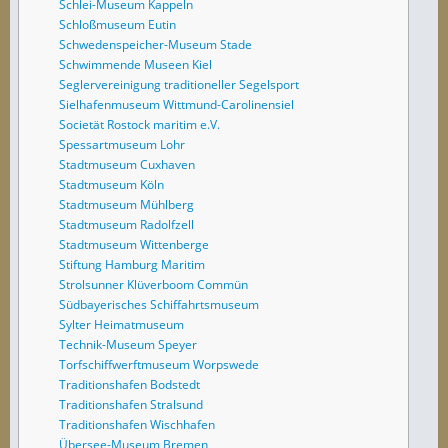
Schlei-Museum Kappeln
Schloßmuseum Eutin
Schwedenspeicher-Museum Stade
Schwimmende Museen Kiel
Seglervereinigung traditioneller Segelsport
Sielhafenmuseum Wittmund-Carolinensiel
Societät Rostock maritim e.V.
Spessartmuseum Lohr
Stadtmuseum Cuxhaven
Stadtmuseum Köln
Stadtmuseum Mühlberg
Stadtmuseum Radolfzell
Stadtmuseum Wittenberge
Stiftung Hamburg Maritim
Strolsunner Klüverboom Commün
Südbayerisches Schiffahrtsmuseum
Sylter Heimatmuseum
Technik-Museum Speyer
Torfschiffwerftmuseum Worpswede
Traditionshafen Bodstedt
Traditionshafen Stralsund
Traditionshafen Wischhafen
Übersee-Museum Bremen