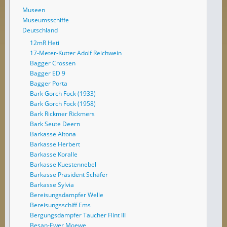
Museen
Museumsschiffe
Deutschland
12mR Heti
17-Meter-Kutter Adolf Reichwein
Bagger Crossen
Bagger ED 9
Bagger Porta
Bark Gorch Fock (1933)
Bark Gorch Fock (1958)
Bark Rickmer Rickmers
Bark Seute Deern
Barkasse Altona
Barkasse Herbert
Barkasse Koralle
Barkasse Kuestennebel
Barkasse Präsident Schäfer
Barkasse Sylvia
Bereisungsdampfer Welle
Bereisungsschiff Ems
Bergungsdampfer Taucher Flint III
Besan-Ewer Moewe