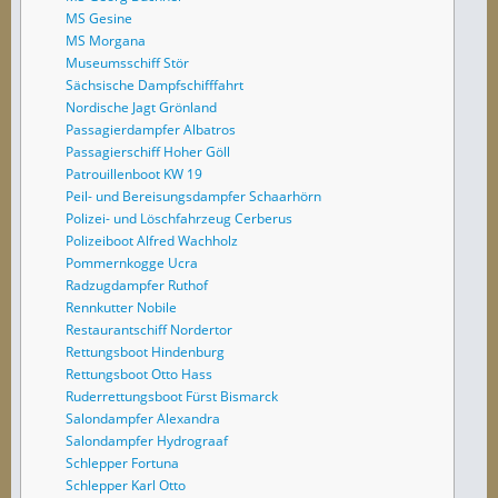
MS Gesine
MS Morgana
Museumsschiff Stör
Sächsische Dampfschifffahrt
Nordische Jagt Grönland
Passagierdampfer Albatros
Passagierschiff Hoher Göll
Patrouillenboot KW 19
Peil- und Bereisungsdampfer Schaarhörn
Polizei- und Löschfahrzeug Cerberus
Polizeiboot Alfred Wachholz
Pommernkogge Ucra
Radzugdampfer Ruthof
Rennkutter Nobile
Restaurantschiff Nordertor
Rettungsboot Hindenburg
Rettungsboot Otto Hass
Ruderrettungsboot Fürst Bismarck
Salondampfer Alexandra
Salondampfer Hydrograaf
Schlepper Fortuna
Schlepper Karl Otto