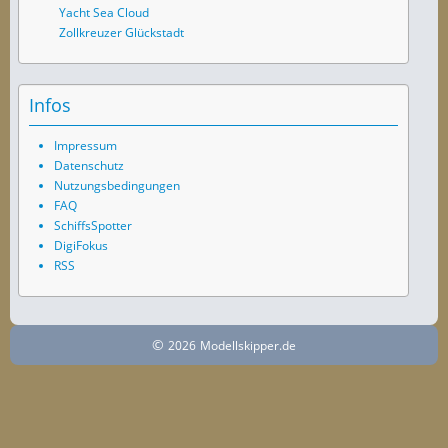
Yacht Sea Cloud
Zollkreuzer Glückstadt
Infos
Impressum
Datenschutz
Nutzungsbedingungen
FAQ
SchiffsSpotter
DigiFokus
RSS
©
2026
Modellskipper.de