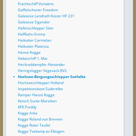
Frachtschiff Vorwärts
Gaffelschoner Freedom
Galeasse Landrath Küster HF 231
Galeasse Sigandor
Hafenschlepper Stier
Haffkahn Emma
Haikutter Carmelan
Haikutter Platessa
Hanse-Kogge
Hebeschiff 1. Mai
Heckraddampfer Alexander
Heringslogger Vegesack BV2
Hochsee-Bergungsschlepper Seefalke
Hochseeschlepper Holland
Inspektionsboot Süderelbe
Kamper Hanze Kogge
Ketsch Sunte Mareiken
KFK Freddy
Kogge Arka
Kogge Roland von Bremen
Kogge Roter Teufel
Kogge Tvekamp av Elbogen