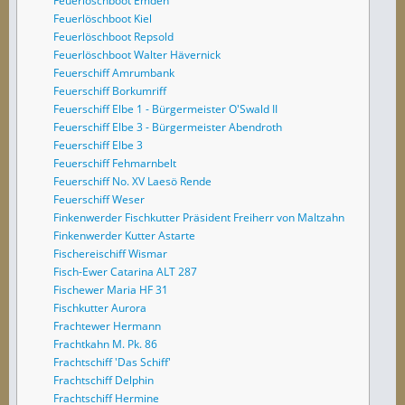
Feuerlöschboot Emden
Feuerlöschboot Kiel
Feuerlöschboot Repsold
Feuerlöschboot Walter Hävernick
Feuerschiff Amrumbank
Feuerschiff Borkumriff
Feuerschiff Elbe 1 - Bürgermeister O'Swald II
Feuerschiff Elbe 3 - Bürgermeister Abendroth
Feuerschiff Elbe 3
Feuerschiff Fehmarnbelt
Feuerschiff No. XV Laesö Rende
Feuerschiff Weser
Finkenwerder Fischkutter Präsident Freiherr von Maltzahn
Finkenwerder Kutter Astarte
Fischereischiff Wismar
Fisch-Ewer Catarina ALT 287
Fischewer Maria HF 31
Fischkutter Aurora
Frachtewer Hermann
Frachtkahn M. Pk. 86
Frachtschiff 'Das Schiff'
Frachtschiff Delphin
Frachtschiff Hermine