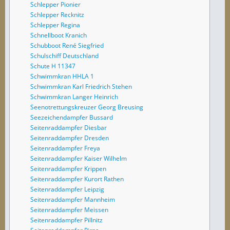
Schlepper Pionier
Schlepper Recknitz
Schlepper Regina
Schnellboot Kranich
Schubboot René Siegfried
Schulschiff Deutschland
Schute H 11347
Schwimmkran HHLA 1
Schwimmkran Karl Friedrich Stehen
Schwimmkran Langer Heinrich
Seenotrettungskreuzer Georg Breusing
Seezeichendampfer Bussard
Seitenraddampfer Diesbar
Seitenraddampfer Dresden
Seitenraddampfer Freya
Seitenraddampfer Kaiser Wilhelm
Seitenraddampfer Krippen
Seitenraddampfer Kurort Rathen
Seitenraddampfer Leipzig
Seitenraddampfer Mannheim
Seitenraddampfer Meissen
Seitenraddampfer Pillnitz