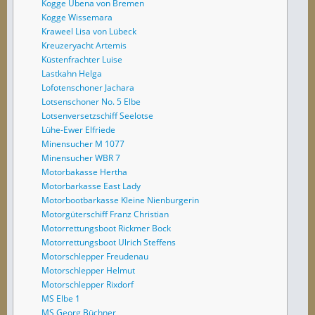
Kogge Ubena von Bremen
Kogge Wissemara
Kraweel Lisa von Lübeck
Kreuzeryacht Artemis
Küstenfrachter Luise
Lastkahn Helga
Lofotenschoner Jachara
Lotsenschoner No. 5 Elbe
Lotsenversetzschiff Seelotse
Lühe-Ewer Elfriede
Minensucher M 1077
Minensucher WBR 7
Motorbakasse Hertha
Motorbarkasse East Lady
Motorbootbarkasse Kleine Nienburgerin
Motorgüterschiff Franz Christian
Motorrettungsboot Rickmer Bock
Motorrettungsboot Ulrich Steffens
Motorschlepper Freudenau
Motorschlepper Helmut
Motorschlepper Rixdorf
MS Elbe 1
MS Georg Büchner