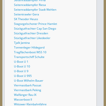
Seitenraddampfer Pirna
Seitenraddampfer Riesa
Seitenraddampfer Stadt Wehlen
Seitentrawler Gera
SK Theodor Heuss
Stagsegelschoner Prince Hamlet
Stückgutfrachter Cap San Diego
Stückgutfrachter Dresden
Stückgutfrachter Likedeeler
Tjalk Jantina
Tonnenleger Hildegard
Tragflächenboot WSS 10
Transportschiff Schulte
U-Boot U 1
U-Boot U 10
U-Boot U 9
U-Boot U 995
U-Boot Wilhelm Bauer
Viermastbark Passat
Viermastbark Peking
Walfänger Rau IX
Wasserboot II
Wittower Kleinbahnfähre