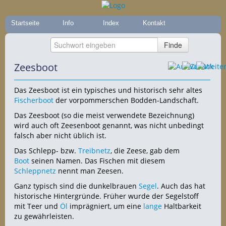
Startseite
Info
Index
Kontakt
Zeesboot
Das Zeesboot ist ein typisches und historisch sehr altes
Fischerboot
der vorpommerschen Bodden-Landschaft.
Das Zeesboot (so die meist verwendete Bezeichnung)
wird auch oft Zeesenboot genannt, was nicht unbedingt
falsch aber nicht üblich ist.
Das Schlepp- bzw.
Treibnetz
, die Zeese, gab dem
Boot
seinen Namen. Das Fischen mit diesem
Schleppnetz
nennt man Zeesen.
Ganz typisch sind die dunkelbrauen
Segel
. Auch das hat
historische Hintergründe. Früher wurde der Segelstoff
mit Teer und
Öl
imprägniert, um eine
lange
Haltbarkeit
zu gewährleisten.