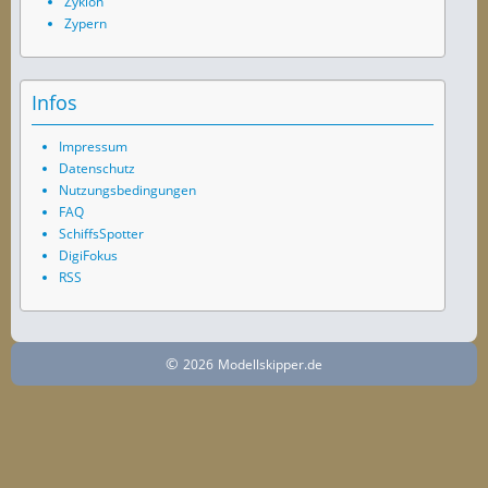
Zyklon
Zypern
Infos
Impressum
Datenschutz
Nutzungsbedingungen
FAQ
SchiffsSpotter
DigiFokus
RSS
©
2026
Modellskipper.de