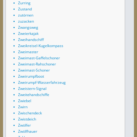
Zurring
Zustand
zutörnen
zuzacken
Zwangsweg
Zweierkajak
Zweihandschiff
Zweikreisel-Kugelkompass
Zweimaster
Zweimast-Gaffelschoner
Zweimast-Rahschoner
Zweimast-Schoner
Zweirumpfboot
Zweirumpf-Wasserfahrzeug
Zweistern-Signal
Zweitehandschiffe
Zwiebel
Zwirn
Zwischendeck
Zwistdeich
Zwölfer
Zwölfhauer