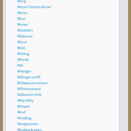
Werg
Wesel-Datteln-Kanal
Weser
West
Wetter
Wettfahrt
Widersee
Wieck
Wiek
Wieling
Wierde
Wik
Wikinger
Wikingerschiff
Wildwasserrennen
Wilhelmskanal
Willkomm-Höft
Willy-Willy
Wimpel
Wind
Windbag
Windjammer
Windsorknoten