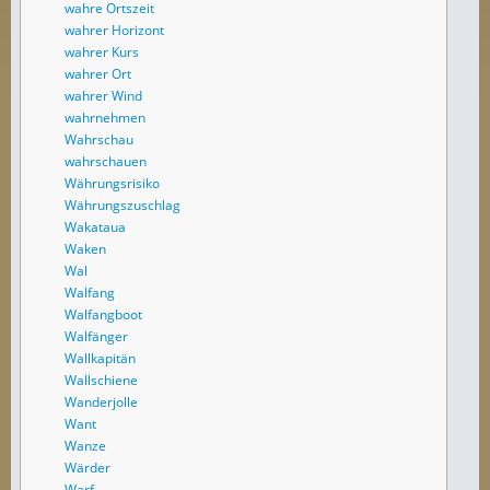
wahre Ortszeit
wahrer Horizont
wahrer Kurs
wahrer Ort
wahrer Wind
wahrnehmen
Wahrschau
wahrschauen
Währungsrisiko
Währungszuschlag
Wakataua
Waken
Wal
Walfang
Walfangboot
Walfänger
Wallkapitän
Wallschiene
Wanderjolle
Want
Wanze
Wärder
Warf