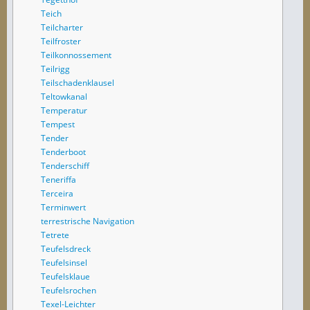
Teich
Teilcharter
Teilfroster
Teilkonnossement
Teilrigg
Teilschadenklausel
Teltowkanal
Temperatur
Tempest
Tender
Tenderboot
Tenderschiff
Teneriffa
Terceira
Terminwert
terrestrische Navigation
Tetrete
Teufelsdreck
Teufelsinsel
Teufelsklaue
Teufelsrochen
Texel-Leichter