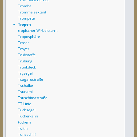
Trombe
Trommelsextant
Trompete
Tropen
tropischer Wirbelsturm
Troposphäre
Trosse
Troyer
Trübstoffe
Trübung
Trunkdeck
Trysegel
Tsagarustraße
Tschaike
Tsunami
Tsuschimastraße
TT Linie
Tuchsegel
Tuckerkahn
tuckern
Tuitin
Tuneschiff