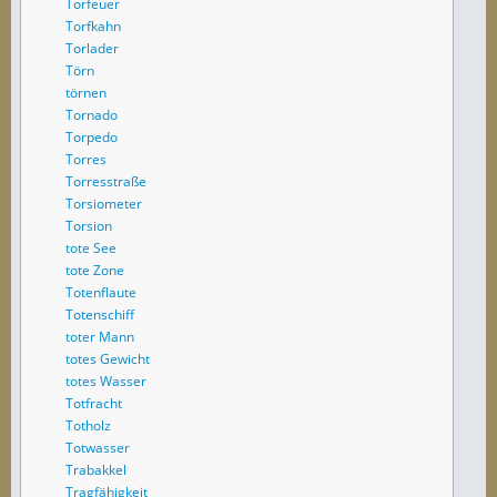
Torfeuer
Torfkahn
Torlader
Törn
törnen
Tornado
Torpedo
Torres
Torresstraße
Torsiometer
Torsion
tote See
tote Zone
Totenflaute
Totenschiff
toter Mann
totes Gewicht
totes Wasser
Totfracht
Totholz
Totwasser
Trabakkel
Tragfähigkeit