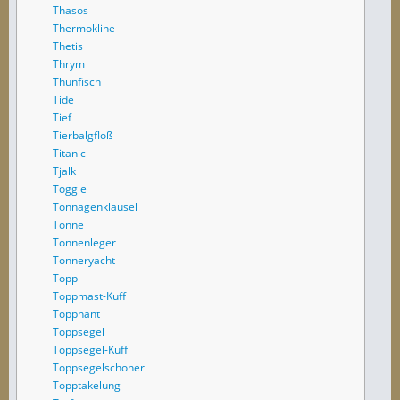
Thasos
Thermokline
Thetis
Thrym
Thunfisch
Tide
Tief
Tierbalgfloß
Titanic
Tjalk
Toggle
Tonnagenklausel
Tonne
Tonnenleger
Tonneryacht
Topp
Toppmast-Kuff
Toppnant
Toppsegel
Toppsegel-Kuff
Toppsegelschoner
Topptakelung