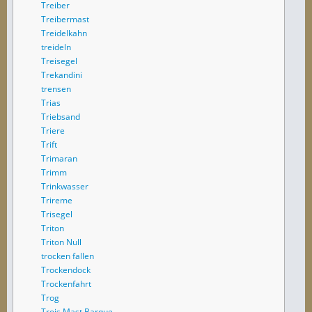
Treiber
Treibermast
Treidelkahn
treideln
Treisegel
Trekandini
trensen
Trias
Triebsand
Triere
Trift
Trimaran
Trimm
Trinkwasser
Trireme
Trisegel
Triton
Triton Null
trocken fallen
Trockendock
Trockenfahrt
Trog
Trois Mast Barque