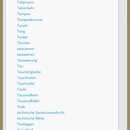
Tallymann
Talverkehr
Tampen
Tampenkreuzer
Tanais
Tang
Tanker
Tasman
tatauieren
tätowieren
Tätowierung
Tau
Taucherglocke
Tauchretter
Tauchzelle
Taufe
Tausendbein
Tausendfüßer
Teak
technische Gewässeraufsicht
technische Welle
Teeklipper
Tegetthof