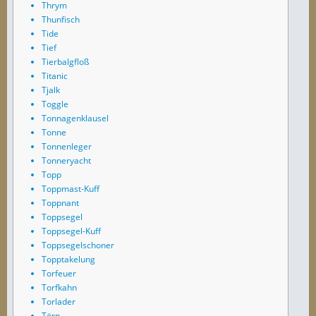
Thrym
Thunfisch
Tide
Tief
Tierbalgfloß
Titanic
Tjalk
Toggle
Tonnagenklausel
Tonne
Tonnenleger
Tonneryacht
Topp
Toppmast-Kuff
Toppnant
Toppsegel
Toppsegel-Kuff
Toppsegelschoner
Topptakelung
Torfeuer
Torfkahn
Torlader
Törn