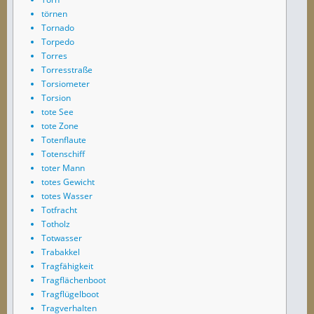
törnen
Tornado
Torpedo
Torres
Torresstraße
Torsiometer
Torsion
tote See
tote Zone
Totenflaute
Totenschiff
toter Mann
totes Gewicht
totes Wasser
Totfracht
Totholz
Totwasser
Trabakkel
Tragfähigkeit
Tragflächenboot
Tragflügelboot
Tragverhalten