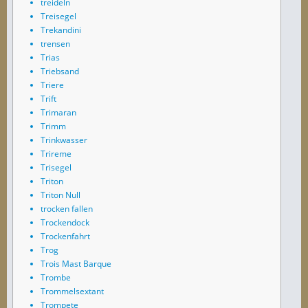
treideln
Treisegel
Trekandini
trensen
Trias
Triebsand
Triere
Trift
Trimaran
Trimm
Trinkwasser
Trireme
Trisegel
Triton
Triton Null
trocken fallen
Trockendock
Trockenfahrt
Trog
Trois Mast Barque
Trombe
Trommelsextant
Trompete