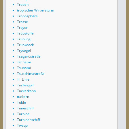
Tropen
tropischer Wirbelsturm
Troposphäre
Trosse
Troyer
Trübstoffe
Trübung
Trunkdeck
Trysegel
Tsagarustraße
Tschaike
Tsunami
Tsuschimastraße
TT Linie
Tuchsegel
Tuckerkahn
tuckern
Tuitin
Tuneschiff
Turbine
Turbinenschiff
Twaqo