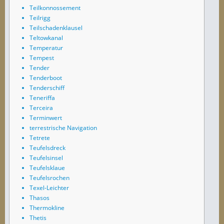
Teilkonnossement
Teilrigg
Teilschadenklausel
Teltowkanal
Temperatur
Tempest
Tender
Tenderboot
Tenderschiff
Teneriffa
Terceira
Terminwert
terrestrische Navigation
Tetrete
Teufelsdreck
Teufelsinsel
Teufelsklaue
Teufelsrochen
Texel-Leichter
Thasos
Thermokline
Thetis