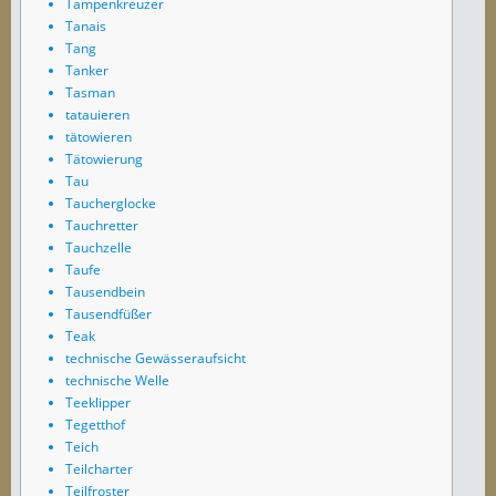
Tampenkreuzer
Tanais
Tang
Tanker
Tasman
tatauieren
tätowieren
Tätowierung
Tau
Taucherglocke
Tauchretter
Tauchzelle
Taufe
Tausendbein
Tausendfüßer
Teak
technische Gewässeraufsicht
technische Welle
Teeklipper
Tegetthof
Teich
Teilcharter
Teilfroster