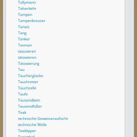
Tallymann
Talverkehr
Tampen
Tampenkreuzer
Tanais
Tang
Tanker
Tasman
tatauieren
tätowieren
Tätowierung
Tau
Taucherglocke
Tauchretter
Tauchzelle
Taufe
Tausendbein
Tausendfüßer
Teak
technische Gewässeraufsicht
technische Welle
Teeklipper
Tegetthof