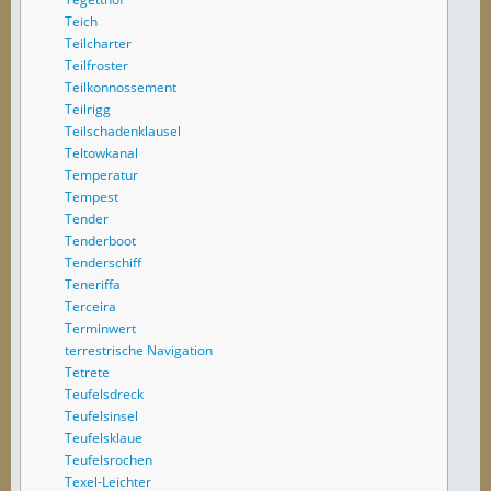
Teich
Teilcharter
Teilfroster
Teilkonnossement
Teilrigg
Teilschadenklausel
Teltowkanal
Temperatur
Tempest
Tender
Tenderboot
Tenderschiff
Teneriffa
Terceira
Terminwert
terrestrische Navigation
Tetrete
Teufelsdreck
Teufelsinsel
Teufelsklaue
Teufelsrochen
Texel-Leichter