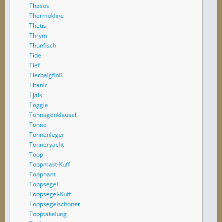
Thasos
Thermokline
Thetis
Thrym
Thunfisch
Tide
Tief
Tierbalgfloß
Titanic
Tjalk
Toggle
Tonnagenklausel
Tonne
Tonnenleger
Tonneryacht
Topp
Toppmast-Kuff
Toppnant
Toppsegel
Toppsegel-Kuff
Toppsegelschoner
Topptakelung