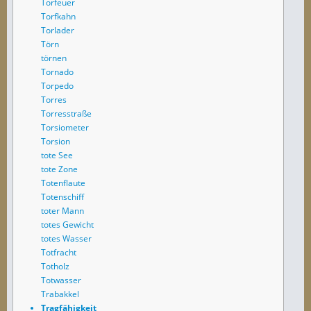
Torfeuer
Torfkahn
Torlader
Törn
törnen
Tornado
Torpedo
Torres
Torresstraße
Torsiometer
Torsion
tote See
tote Zone
Totenflaute
Totenschiff
toter Mann
totes Gewicht
totes Wasser
Totfracht
Totholz
Totwasser
Trabakkel
Tragfähigkeit