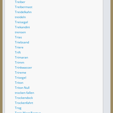
Treiber
Treibermast
Treidelkahn
treideln
Treisegel
Trekandini
trensen
Trias
Triebsand
Triere
Trift
Trimaran
Trimm
Trinkwasser
Trireme
Trisegel
Triton
Triton Null
trocken fallen
Trockendock
Trockenfahrt
Trog
Trois Mast Barque