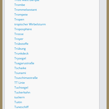
Trombe
Trommelsextant
Trompete
Tropen
tropischer Wirbelsturm
Troposphäre
Trosse
Troyer
Trübstoffe
Trübung
Trunkdeck
Trysegel
Tsagarustraße
Tschaike
Tsunami
Tsuschimastraße
TT Linie
Tuchsegel
Tuckerkahn
tuckern
Tuitin
Tuneschiff