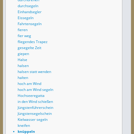
durchsegeln
Einhandsegler
Eissegeln
Fahrtensegeln
fieren
fier weg
fliegendes Trapez
gesegelte Zeit
giepen
Halse
halsen
halsen statt wenden
halten
hoch am Wind
hoch am Wind segeln
Hochseeregatta
in den Wind schießen
Jüngstenführerschein
Jüngstensegelschein
Kielwasser segeln
kneifen
knüppeln