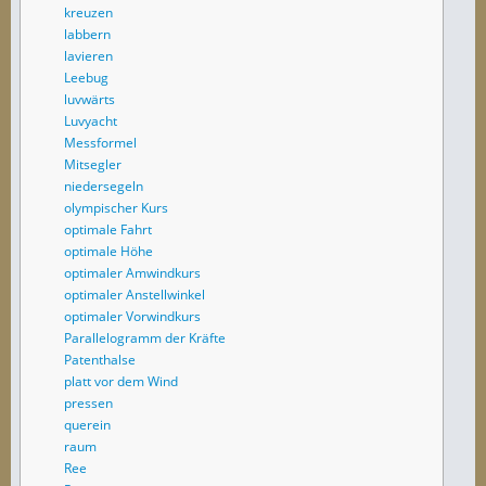
kreuzen
labbern
lavieren
Leebug
luvwärts
Luvyacht
Messformel
Mitsegler
niedersegeln
olympischer Kurs
optimale Fahrt
optimale Höhe
optimaler Amwindkurs
optimaler Anstellwinkel
optimaler Vorwindkurs
Parallelogramm der Kräfte
Patenthalse
platt vor dem Wind
pressen
querein
raum
Ree