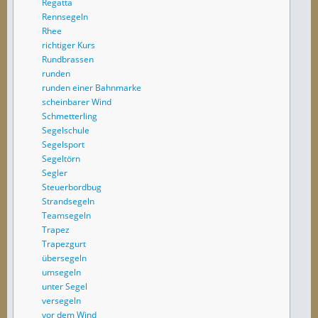
Regatta
Rennsegeln
Rhee
richtiger Kurs
Rundbrassen
runden
runden einer Bahnmarke
scheinbarer Wind
Schmetterling
Segelschule
Segelsport
Segeltörn
Segler
Steuerbordbug
Strandsegeln
Teamsegeln
Trapez
Trapezgurt
übersegeln
umsegeln
unter Segel
versegeln
vor dem Wind