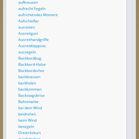
aufkreuzen
aufrecht Segeln
aufrichtendes Moment
Aufschießer
ausreiten
Ausreitgurt
Ausreithandgriffe
Ausreitklappsitz
aussegeln
Backbordbug
Backbord-Halse
Backbordschot
backbrassen
backholen
backkommen
Backstagsbrise
Bahnmarke
bei dem Wind
beidrehen
beim Wind
besegeln
Dreieckskurs
durchdrehen