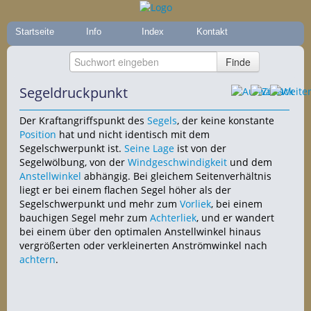
Startseite
Info
Index
Kontakt
Segeldruckpunkt
Der Kraftangriffspunkt des
Segels
, der keine konstante
Position
hat und nicht identisch mit dem
Segelschwerpunkt ist.
Seine
Lage
ist von der
Segelwölbung, von der
Windgeschwindigkeit
und dem
Anstellwinkel
abhängig. Bei gleichem Seitenverhältnis
liegt er bei einem flachen Segel höher als der
Segelschwerpunkt und mehr zum
Vorliek
, bei einem
bauchigen Segel mehr zum
Achterliek
, und er wandert
bei einem über den optimalen Anstellwinkel hinaus
vergrößerten oder verkleinerten Anströmwinkel nach
achtern
.