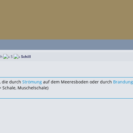
ch
S
Schill
, die durch
Strömung
auf dem Meeresboden oder durch
Brandung
 Schale, Muschelschale)