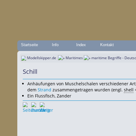
Startseite
Info
Index
Kontakt
Modellskipper.de
Maritimes
maritime Begriffe - Deuts
Schill
Anhäufungen von Muschelschalen verschiedener Art
dem
Strand
zusammengetragen wurden (engl.
shell
=
Ein Flussfisch, Zander