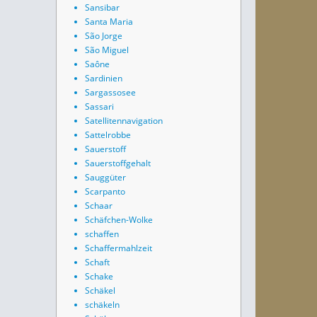
Sansibar
Santa Maria
São Jorge
São Miguel
Saône
Sardinien
Sargassosee
Sassari
Satellitennavigation
Sattelrobbe
Sauerstoff
Sauerstoffgehalt
Sauggüter
Scarpanto
Schaar
Schäfchen-Wolke
schaffen
Schaffermahlzeit
Schaft
Schake
Schäkel
schäkeln