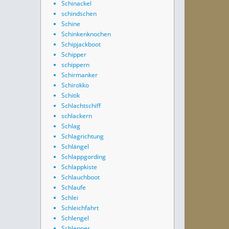
Schinackel
schindschen
Schine
Schinkenknochen
Schipjackboot
Schipper
schippern
Schirmanker
Schirokko
Schitik
Schlachtschiff
schlackern
Schlag
Schlagrichtung
Schlängel
Schlappgording
Schlappkiste
Schlauchboot
Schlaufe
Schlei
Schleichfahrt
Schlengel
Schlepper