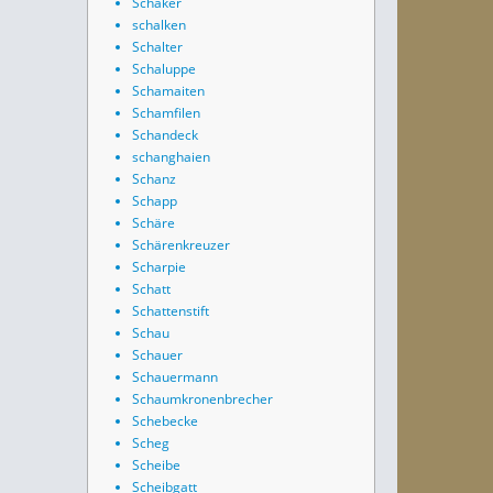
Schäker
schalken
Schalter
Schaluppe
Schamaiten
Schamfilen
Schandeck
schanghaien
Schanz
Schapp
Schäre
Schärenkreuzer
Scharpie
Schatt
Schattenstift
Schau
Schauer
Schauermann
Schaumkronenbrecher
Schebecke
Scheg
Scheibe
Scheibgatt