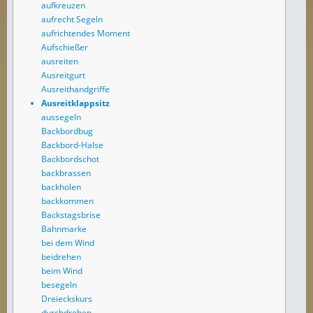
aufkreuzen
aufrecht Segeln
aufrichtendes Moment
Aufschießer
ausreiten
Ausreitgurt
Ausreithandgriffe
Ausreitklappsitz
aussegeln
Backbordbug
Backbord-Halse
Backbordschot
backbrassen
backholen
backkommen
Backstagsbrise
Bahnmarke
bei dem Wind
beidrehen
beim Wind
besegeln
Dreieckskurs
durchdrehen