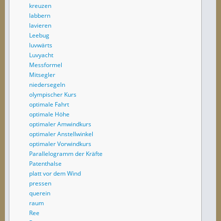
kreuzen
labbern
lavieren
Leebug
luvwärts
Luvyacht
Messformel
Mitsegler
niedersegeln
olympischer Kurs
optimale Fahrt
optimale Höhe
optimaler Amwindkurs
optimaler Anstellwinkel
optimaler Vorwindkurs
Parallelogramm der Kräfte
Patenthalse
platt vor dem Wind
pressen
querein
raum
Ree