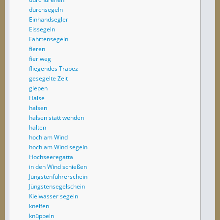
durchsegeln
Einhandsegler
Eissegeln
Fahrtensegeln
fieren
fier weg
fliegendes Trapez
gesegelte Zeit
giepen
Halse
halsen
halsen statt wenden
halten
hoch am Wind
hoch am Wind segeln
Hochseeregatta
in den Wind schießen
Jüngstenführerschein
Jüngstensegelschein
Kielwasser segeln
kneifen
knüppeln