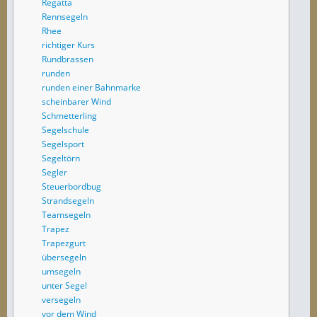
Regatta
Rennsegeln
Rhee
richtiger Kurs
Rundbrassen
runden
runden einer Bahnmarke
scheinbarer Wind
Schmetterling
Segelschule
Segelsport
Segeltörn
Segler
Steuerbordbug
Strandsegeln
Teamsegeln
Trapez
Trapezgurt
übersegeln
umsegeln
unter Segel
versegeln
vor dem Wind