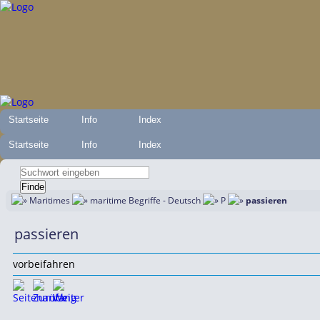
Startseite
Info
Index
Startseite
Info
Index
Maritimes
maritime Begriffe - Deutsch
P
passieren
passieren
vorbeifahren