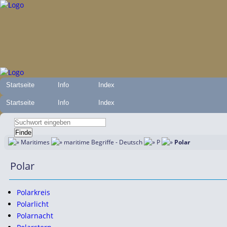
Startseite
Info
Index
Startseite
Info
Index
Maritimes
maritime Begriffe - Deutsch
P
Polar
Polar
Polarkreis
Polarlicht
Polarnacht