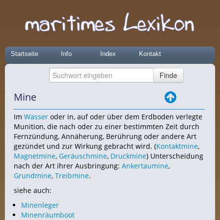
Startseite
Info
Index
Kontakt
Mine
Im
Wasser
oder in, auf oder über dem Erdboden verlegte
Munition, die nach oder zu einer bestimmten Zeit durch
Fernzündung, Annäherung, Berührung oder andere Art
gezündet und zur Wirkung gebracht wird. (
Kontaktmine
,
Magnetmine
,
Geräuschmine
,
Druckmine
) Unterscheidung
nach der Art ihrer Ausbringung:
Ankertaumine
,
Grundmine
,
Treibmine
.
siehe auch:
Minenleger
Minenräumboot