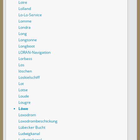
Loire
Lolland
Lo-Lo-Service
Lomme
Londra
Long
Longtonne
Longboot
LORAN-Navigation
Lorbass
Los
löschen
Loskielschiff
Lot
Lotse
Loude
Lougre
Löwe
Loxodrom
Loxodrombeschickung
Lübecker Bucht
Ludwigkanal
Ludwigskanal