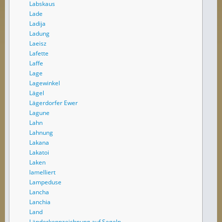
Labskaus
Lade
Ladija
Ladung
Laeisz
Lafette
Laffe
Lage
Lagewinkel
Lägel
Lägerdorfer Ewer
Lagune
Lahn
Lahnung
Lakana
Lakatoi
Laken
lamelliert
Lampeduse
Lancha
Lanchia
Land
Länderkennzeichnung auf Segeln