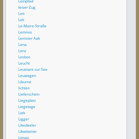
Leinpfad
leiser Zug
Leit
Lek
Le-Maire-Straße
Lemnos
Lemster Aak
Lena
Lenz
Lesbos
Leucht
Leutnant zur See
Leuwagen
Liburne
lichten
Lieferschein
Liegeplatz
Liegetage
Liek
Ligger
Likedeeler
Likwitainer
Liman