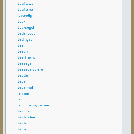
Laufkatze
Laufleine
lebendig
Leck
Lecksegel
Lederboot
Ledingschiff
Lee
Leech
Leerfracht
Leesegel
Leesegelspiere
Legde
Legel
Legerwall
lehnen
leicht
leicht bewegte See
Leichter
Leidarstein
Leide
Leine