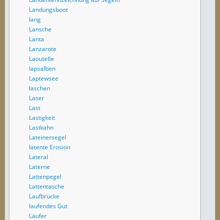
Landungsboot
lang
Lansche
Lanta
Lanzarote
Laoutelle
lapsalben
Laptewsee
laschen
Laser
Last
Lastigkeit
Lastkahn
Lateinersegel
latente Erosion
Lateral
Laterne
Lattenpegel
Lattentasche
Laufbrücke
laufendes Gut
Läufer