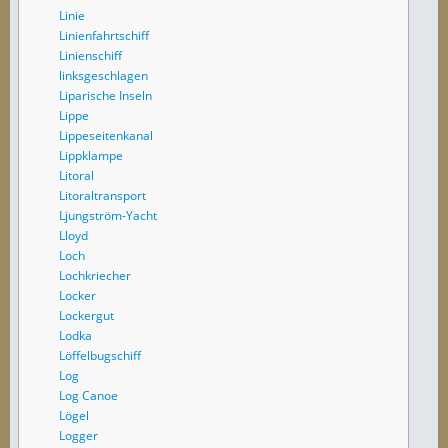
Linie
Linienfahrtschiff
Linienschiff
linksgeschlagen
Liparische Inseln
Lippe
Lippeseitenkanal
Lippklampe
Litoral
Litoraltransport
Ljungström-Yacht
Lloyd
Loch
Lochkriecher
Locker
Lockergut
Lodka
Löffelbugschiff
Log
Log Canoe
Lögel
Logger