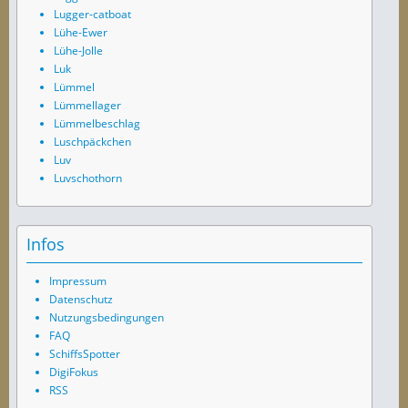
Lugger-catboat
Lühe-Ewer
Lühe-Jolle
Luk
Lümmel
Lümmellager
Lümmelbeschlag
Luschpäckchen
Luv
Luvschothorn
Infos
Impressum
Datenschutz
Nutzungsbedingungen
FAQ
SchiffsSpotter
DigiFokus
RSS