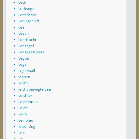
Leck
Lecksegel
Lederboot
Ledingschiff
Lee
Leech
Leerfracht
Leesegel
Leesegelspiere
Legde
Legel
Legerwall
lehnen
leicht
leicht bewegte See
Leichter
Leidarstein
Leide
Leine
Leinpfad
leiser Zug
Leit
Lek