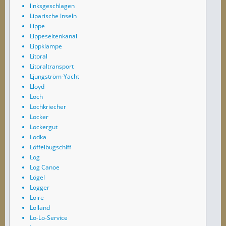
linksgeschlagen
Liparische Inseln
Lippe
Lippeseitenkanal
Lippklampe
Litoral
Litoraltransport
Ljungström-Yacht
Lloyd
Loch
Lochkriecher
Locker
Lockergut
Lodka
Löffelbugschiff
Log
Log Canoe
Lögel
Logger
Loire
Lolland
Lo-Lo-Service