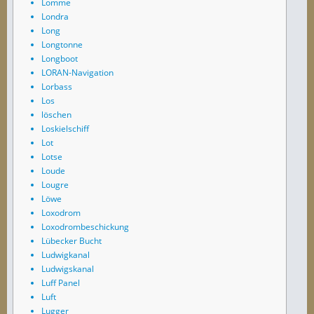
Lomme
Londra
Long
Longtonne
Longboot
LORAN-Navigation
Lorbass
Los
löschen
Loskielschiff
Lot
Lotse
Loude
Lougre
Löwe
Loxodrom
Loxodrombeschickung
Lübecker Bucht
Ludwigkanal
Ludwigskanal
Luff Panel
Luft
Lugger