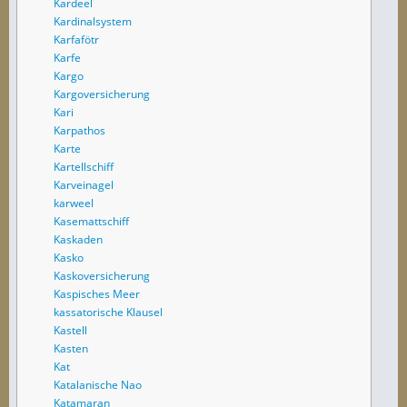
Kardeel
Kardinalsystem
Karfafötr
Karfe
Kargo
Kargoversicherung
Kari
Karpathos
Karte
Kartellschiff
Karveinagel
karweel
Kasemattschiff
Kaskaden
Kasko
Kaskoversicherung
Kaspisches Meer
kassatorische Klausel
Kastell
Kasten
Kat
Katalanische Nao
Katamaran