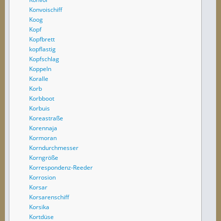
Konvoischiff
Koog
Kopf
Kopfbrett
kopflastig
Kopfschlag
Koppeln
Koralle
Korb
Korbboot
Korbuis
Koreastraße
Korennaja
Kormoran
Korndurchmesser
Korngröße
Korrespondenz-Reeder
Korrosion
Korsar
Korsarenschiff
Korsika
Kortdüse