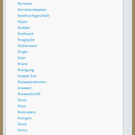
Korvette
Korvettenkapitän
Kostfrachtgeschäft
Koyer
Krabbe
Kraftsack
Kragejolle
Krähennest
Krajer
Kran
Krane
Krängung
krappe See
Krawattenknoten
kraweel
Kraweelschiff
Kreie
Kreis
Kreisspant
krengen
Kreta
Kreuz