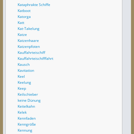
Kataphrakte Schiffe
Katboot
Katorga
Katt
Kat-Takelung
Katze
Katzenhaare
Katzenpfoten
Kauffahrteischiff
Kauffahrteischifffahrt
Kausch
Kavitation
Keel
Keelung
Keep
Keilschieber
keine Dünung
Keitelkahn
Kelek
Kennfaden
Kenngröße
Kennung