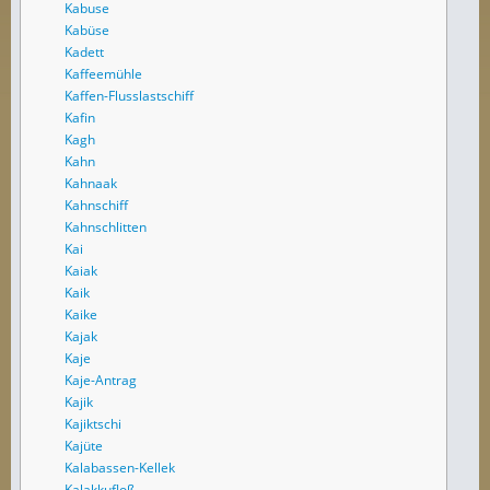
Kabuse
Kabüse
Kadett
Kaffeemühle
Kaffen-Flusslastschiff
Kafin
Kagh
Kahn
Kahnaak
Kahnschiff
Kahnschlitten
Kai
Kaiak
Kaik
Kaike
Kajak
Kaje
Kaje-Antrag
Kajik
Kajiktschi
Kajüte
Kalabassen-Kellek
Kalakkufloß