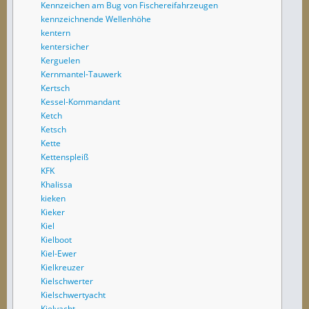
Kennzeichen am Bug von Fischereifahrzeugen
kennzeichnende Wellenhöhe
kentern
kentersicher
Kerguelen
Kernmantel-Tauwerk
Kertsch
Kessel-Kommandant
Ketch
Ketsch
Kette
Kettenspleiß
KFK
Khalissa
kieken
Kieker
Kiel
Kielboot
Kiel-Ewer
Kielkreuzer
Kielschwerter
Kielschwertyacht
Kielyacht