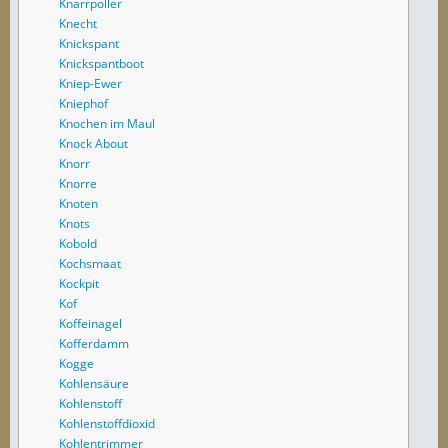
Knarrpoller
Knecht
Knickspant
Knickspantboot
Kniep-Ewer
Kniephof
Knochen im Maul
Knock About
Knorr
Knorre
Knoten
Knots
Kobold
Kochsmaat
Kockpit
Kof
Koffeinagel
Kofferdamm
Kogge
Kohlensäure
Kohlenstoff
Kohlenstoffdioxid
Kohlentrimmer