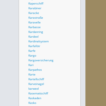
Kaperschiff
Karabiner
Karacke
Karastraße
Karavelle
Karbasse
Kardanring
Kardeel
Kardinalsystem
Karfafötr
Karfe
Kargo
Kargoversicherung
Kari
Karpathos
Karte
Kartellschiff
Karveinagel
karweel
Kasemattschiff
Kaskaden
Kasko