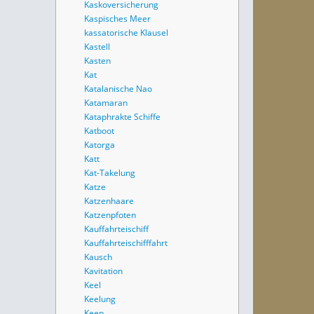
Kaskoversicherung
Kaspisches Meer
kassatorische Klausel
Kastell
Kasten
Kat
Katalanische Nao
Katamaran
Kataphrakte Schiffe
Katboot
Katorga
Katt
Kat-Takelung
Katze
Katzenhaare
Katzenpfoten
Kauffahrteischiff
Kauffahrteischifffahrt
Kausch
Kavitation
Keel
Keelung
Keep