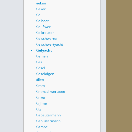
kieken
Kieker
Kiel
Kielboot
Kiel-Ewer
Kielkreuzer
Kielschwerter
Kielschwertyacht
Kielyacht
Kiemen
Kies
Kiesel
Kieselalgen
killen
Kimm
Kimmschwertboot
Kinken
Kirjime
Kits
Klabautermann
Klabüstermann
Klampe