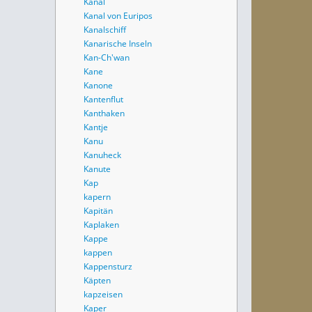
Kanal
Kanal von Euripos
Kanalschiff
Kanarische Inseln
Kan-Ch'wan
Kane
Kanone
Kantenflut
Kanthaken
Kantje
Kanu
Kanuheck
Kanute
Kap
kapern
Kapitän
Kaplaken
Kappe
kappen
Kappensturz
Käpten
kapzeisen
Kaper