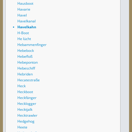
Hausboot
Havarie
Havel
Havelkanal
Havelkahn
H-Boot
He lücht
Hebammenfinger
Hebebock
Hebefloß
Hebeponton
Hebeschiff
Hebriden
Hecatestraße
Heck
Heckboot
Heckfänger
Hecklogger
Hecktjalk
Hecktrawler
Hedgehog
Heete