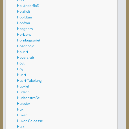
Holländerfloß
Holzfloß
Hoofdtau
Hooftau
Hoogaars
Horizont
Hornbugspriet
Hosenboje
Houari
Hovercraft
Hövt
Hoy
Huari
Huari-Takelung
Hubkiel
Hudson
Hudsonstraße
Huissier
Huk
Huker
Huker-Galeasse
Hulk