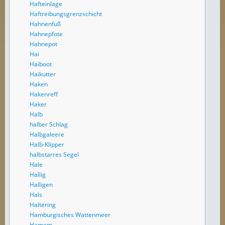
Hafteinlage
Haftreibungsgrenzschicht
Hahnenfuß
Hahnepfote
Hahnepot
Hai
Haiboot
Haikutter
Haken
Hakenreff
Haker
Halb
halber Schlag
Halbgaleere
Halb-Klipper
halbstarres Segel
Hale
Hallig
Halligen
Hals
Haltering
Hamburgisches Wattenmeer
Hamem