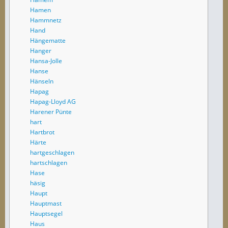
Hamen
Hammnetz
Hand
Hängematte
Hanger
Hansa-Jolle
Hanse
Hänseln
Hapag
Hapag-Lloyd AG
Harener Pünte
hart
Hartbrot
Härte
hartgeschlagen
hartschlagen
Hase
häsig
Haupt
Hauptmast
Hauptsegel
Haus