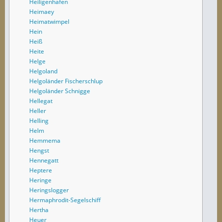
Heiligenhafen
Heimaey
Heimatwimpel
Hein
Heiß
Heite
Helge
Helgoland
Helgoländer Fischerschlup
Helgoländer Schnigge
Hellegat
Heller
Helling
Helm
Hemmema
Hengst
Hennegatt
Heptere
Heringe
Heringslogger
Hermaphrodit-Segelschiff
Hertha
Heuer