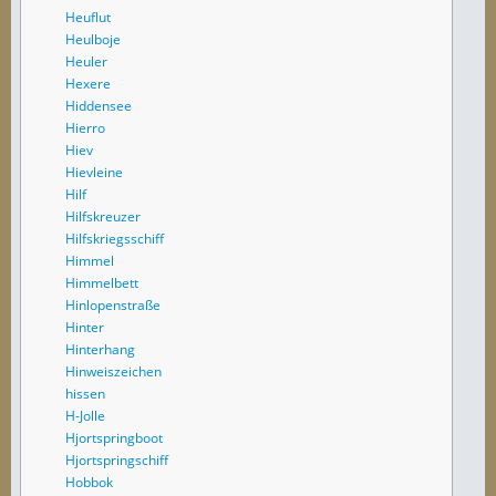
Heuflut
Heulboje
Heuler
Hexere
Hiddensee
Hierro
Hiev
Hievleine
Hilf
Hilfskreuzer
Hilfskriegsschiff
Himmel
Himmelbett
Hinlopenstraße
Hinter
Hinterhang
Hinweiszeichen
hissen
H-Jolle
Hjortspringboot
Hjortspringschiff
Hobbok