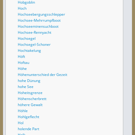
Hobgoblin
Hoch
Hochseebergungsschlepper
Hochsee-Mehrrumpfboot
Hochseeminensuchboot
Hochsee-Rennyacht
Hochsegel
Hochsegel-Schoner
Hochtakelung
Höft
Hoftau
Höhe
Höhenunterschied der Gezeit
hohe Dünung
hohe See
Hoheitsgrenze
Höhenscherbrett
höhere Gewalt
Höhle
Hohlgeflecht
Hol
holende Part
Holk