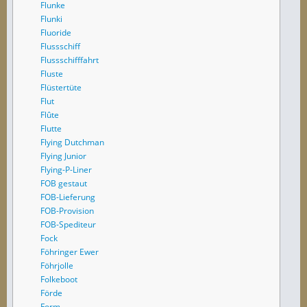
Flunke
Flunki
Fluoride
Flussschiff
Flussschifffahrt
Fluste
Flüstertüte
Flut
Flûte
Flutte
Flying Dutchman
Flying Junior
Flying-P-Liner
FOB gestaut
FOB-Lieferung
FOB-Provision
FOB-Spediteur
Fock
Föhringer Ewer
Föhrjolle
Folkeboot
Förde
Form