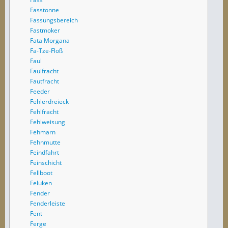
Fasstonne
Fassungsbereich
Fastmoker
Fata Morgana
Fa-Tze-Floß
Faul
Faulfracht
Fautfracht
Feeder
Fehlerdreieck
Fehlfracht
Fehlweisung
Fehmarn
Fehnmutte
Feindfahrt
Feinschicht
Fellboot
Feluken
Fender
Fenderleiste
Fent
Ferge