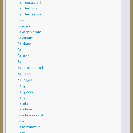
Fahrgastschiff
Fahrtenboot
Fahrtenkreuzer
Faial
Fäkalien
Fäkalschlamm
Faksimile
Falkland
Fall
Falster
Falt
Faltlukendeckel
Faltboot
Faltkajak
Fang
Fangboot
Fant
Farella
Faschine
Faschinenwurst
Faser
Fasertauwerk
Fass