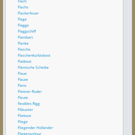
Flach
Flachs
Flackerfeuer
Flage
Flagge
Flaggschiff
Flambart
Flanke
Flasche
Flaschenkürbisboot
Flatboot
Flämische Scheibe
Flaue
Flaute
Flens
Flettner-Ruder
Fleute
flexibles Rigg
Flibustier
Flieboot
Fliege
Fliegender Holländer
Fliegenschnur