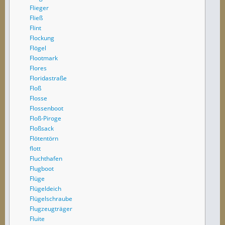
Flieger
Fließ
Flint
Flockung
Flögel
Flootmark
Flores
Floridastraße
Floß
Flosse
Flossenboot
Floß-Piroge
Floßsack
Flötentörn
flott
Fluchthafen
Flugboot
Flüge
Flügeldeich
Flügelschraube
Flugzeugträger
Fluite