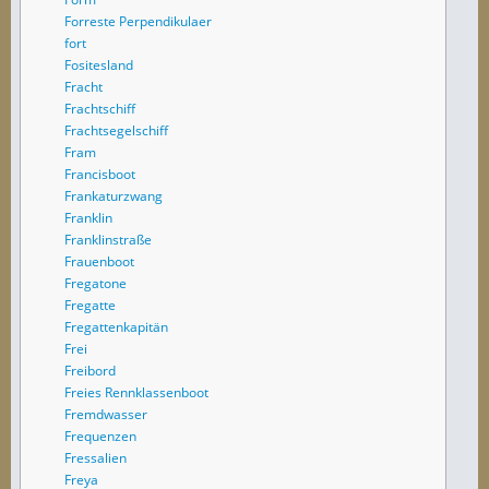
Forreste Perpendikulaer
fort
Fositesland
Fracht
Frachtschiff
Frachtsegelschiff
Fram
Francisboot
Frankaturzwang
Franklin
Franklinstraße
Frauenboot
Fregatone
Fregatte
Fregattenkapitän
Frei
Freibord
Freies Rennklassenboot
Fremdwasser
Frequenzen
Fressalien
Freya