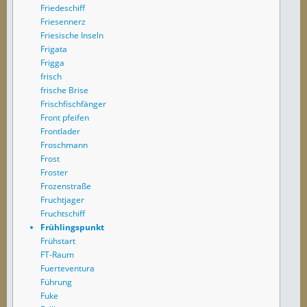
Friedeschiff
Friesennerz
Friesische Inseln
Frigata
Frigga
frisch
frische Brise
Frischfischfänger
Front pfeifen
Frontlader
Froschmann
Frost
Froster
Frozenstraße
Fruchtjager
Fruchtschiff
Frühlingspunkt
Frühstart
FT-Raum
Fuerteventura
Führung
Fuke