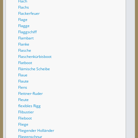
Flach
Flachs
Flackerfeuer
Flage
Flagge
Flaggschiff
Flambart
Flanke
Flasche
Flaschenkürbisboot
Flatboot
Flämische Scheibe
Flaue
Flaute
Flens
Flettner-Ruder
Fleute
flexibles Rigg
Flibustier
Flieboot
Fliege
Fliegender Holländer
Fliegenschnur