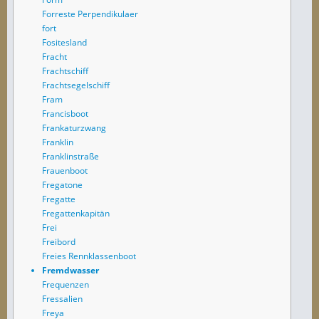
Forreste Perpendikulaer
fort
Fositesland
Fracht
Frachtschiff
Frachtsegelschiff
Fram
Francisboot
Frankaturzwang
Franklin
Franklinstraße
Frauenboot
Fregatone
Fregatte
Fregattenkapitän
Frei
Freibord
Freies Rennklassenboot
Fremdwasser
Frequenzen
Fressalien
Freya