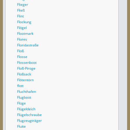
Flieger
Fließ
Flint
Flockung
Flögel
Flootmark
Flores
Floridastraße
Floß
Flosse
Flossenboot
Floß-Piroge
Floßsack
Flötentörn
flott
Fluchthafen
Flugboot
Flüge
Flügeldeich
Flügelschraube
Flugzeugträger
Fluite