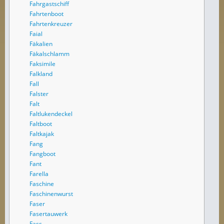
Fahrgastschiff
Fahrtenboot
Fahrtenkreuzer
Faial
Fäkalien
Fäkalschlamm
Faksimile
Falkland
Fall
Falster
Falt
Faltlukendeckel
Faltboot
Faltkajak
Fang
Fangboot
Fant
Farella
Faschine
Faschinenwurst
Faser
Fasertauwerk
Fass