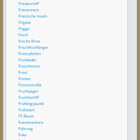
Friedeschiff
Friesennerz
Friesische Inseln
Frigata
Frigga
frisch
frische Brise
Frischfischfänger
Front pfeifen
Frontlader
Froschmann
Frost
Froster
Frozenstraße
Fruchtjager
Fruchtschiff
Frühlingspunkt
Frühstart
FT-Raum
Fuerteventura
Führung
Fuke