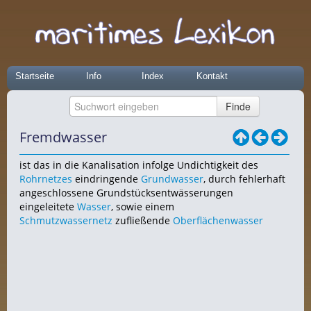
Startseite
Info
Index
Kontakt
Fremdwasser
ist das in die Kanalisation infolge Undichtigkeit des
Rohrnetzes
eindringende
Grundwasser
, durch fehlerhaft
angeschlossene Grundstücksentwässerungen
eingeleitete
Wasser
, sowie einem
Schmutzwassernetz
zufließende
Oberflächenwasser