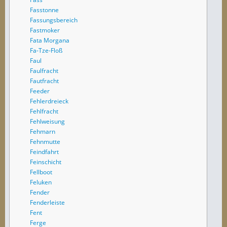
Fasstonne
Fassungsbereich
Fastmoker
Fata Morgana
Fa-Tze-Floß
Faul
Faulfracht
Fautfracht
Feeder
Fehlerdreieck
Fehlfracht
Fehlweisung
Fehmarn
Fehnmutte
Feindfahrt
Feinschicht
Fellboot
Feluken
Fender
Fenderleiste
Fent
Ferge