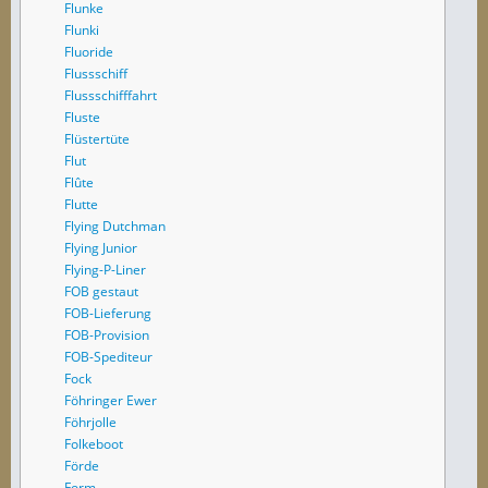
Flunke
Flunki
Fluoride
Flussschiff
Flussschifffahrt
Fluste
Flüstertüte
Flut
Flûte
Flutte
Flying Dutchman
Flying Junior
Flying-P-Liner
FOB gestaut
FOB-Lieferung
FOB-Provision
FOB-Spediteur
Fock
Föhringer Ewer
Föhrjolle
Folkeboot
Förde
Form