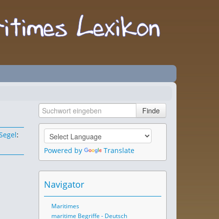
Segel
:
Powered by
Translate
Navigator
Maritimes
maritime Begriffe - Deutsch