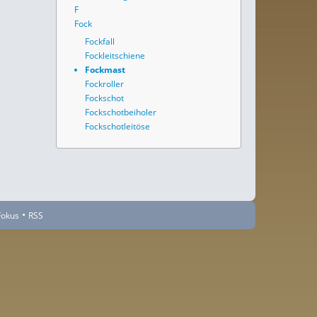
F
Fock
Fockfall
Fockleitschiene
Fockmast
Fockroller
Fockschot
Fockschotbeiholer
Fockschotleitöse
•
Fokus
RSS