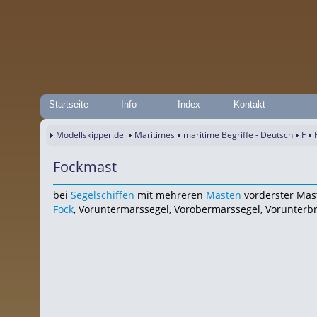
Startseite
Info
Index
Kontakt
Modellskipper.de
Maritimes
maritime Begriffe - Deutsch
F
Fockmast
bei
Segelschiffen
mit mehreren
Masten
vorderster Mas
Fock
, Voruntermarssegel, Vorobermarssegel, Vorunterb