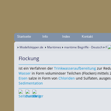
Startseite
Info
Index
Kontakt
Modellskipper.de
Maritimes
maritime Begriffe - Deutsch
F
Flockung
ist ein Verfahren der
Trinkwasseraufbereitung
zur Red
Wasser
in Form voluminöser Teilchen (Flocken) mittels 
Eisen
salze in Form von
Chloriden
und Sulfaten, ausges
Sedimentation