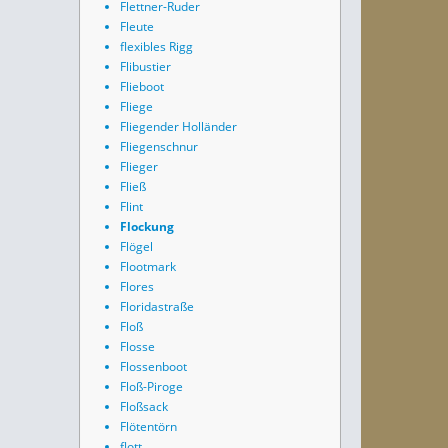
Flettner-Ruder
Fleute
flexibles Rigg
Flibustier
Flieboot
Fliege
Fliegender Holländer
Fliegenschnur
Flieger
Fließ
Flint
Flockung
Flögel
Flootmark
Flores
Floridastraße
Floß
Flosse
Flossenboot
Floß-Piroge
Floßsack
Flötentörn
flott