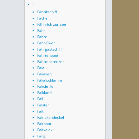
F
Fabrikschiff
Fächer
Fähnrich zur See
Fahr
Fähre
Fähr-Ewer
Fahrgastschiff
Fahrtenboot
Fahrtenkreuzer
Faial
Fäkalien
Fäkalschlamm
Faksimile
Falkland
Fall
Falster
Falt
Faltlukendeckel
Faltboot
Faltkajak
Fang