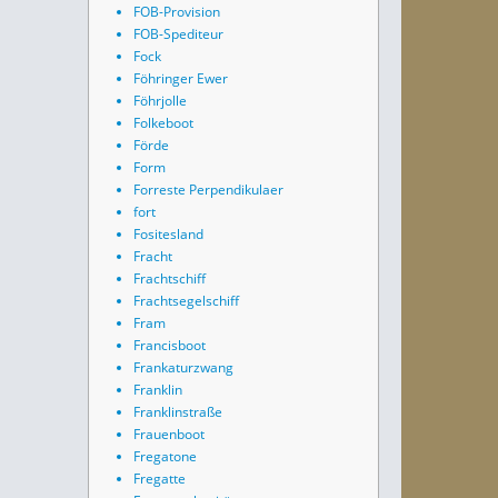
FOB-Provision
FOB-Spediteur
Fock
Föhringer Ewer
Föhrjolle
Folkeboot
Förde
Form
Forreste Perpendikulaer
fort
Fositesland
Fracht
Frachtschiff
Frachtsegelschiff
Fram
Francisboot
Frankaturzwang
Franklin
Franklinstraße
Frauenboot
Fregatone
Fregatte