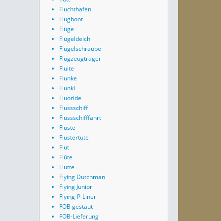
Fluchthafen
Flugboot
Flüge
Flügeldeich
Flügelschraube
Flugzeugträger
Fluite
Flunke
Flunki
Fluoride
Flussschiff
Flussschifffahrt
Fluste
Flüstertüte
Flut
Flûte
Flutte
Flying Dutchman
Flying Junior
Flying-P-Liner
FOB gestaut
FOB-Lieferung