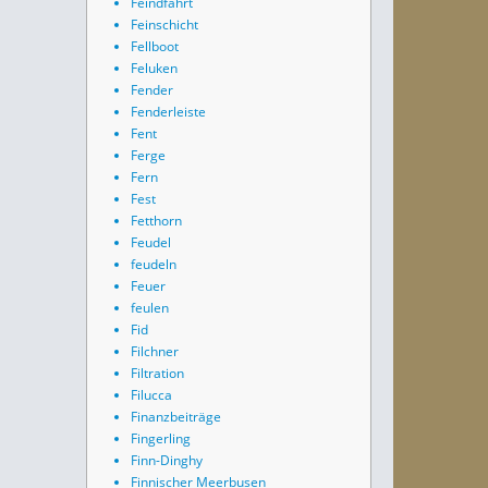
Feindfahrt
Feinschicht
Fellboot
Feluken
Fender
Fenderleiste
Fent
Ferge
Fern
Fest
Fetthorn
Feudel
feudeln
Feuer
feulen
Fid
Filchner
Filtration
Filucca
Finanzbeiträge
Fingerling
Finn-Dinghy
Finnischer Meerbusen