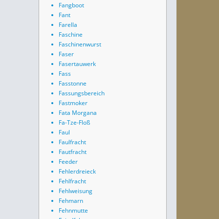
Fangboot
Fant
Farella
Faschine
Faschinenwurst
Faser
Fasertauwerk
Fass
Fasstonne
Fassungsbereich
Fastmoker
Fata Morgana
Fa-Tze-Floß
Faul
Faulfracht
Fautfracht
Feeder
Fehlerdreieck
Fehlfracht
Fehlweisung
Fehmarn
Fehnmutte