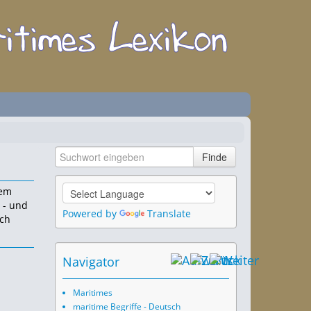
dem
 - und
Powered by
Translate
rch
Navigator
Maritimes
maritime Begriffe - Deutsch