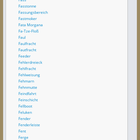
Fasstonne
Fassungsbereich
Fastmoker
Fata Morgana
Fa-Tze-Floß
Faul
Faulfracht
Fautfracht
Feeder
Fehlerdreieck
Fehlfracht
Fehlweisung
Fehmarn
Fehnmutte
Feindfahrt
Feinschicht
Fellboot
Feluken
Fender
Fenderleiste
Fent
Ferge