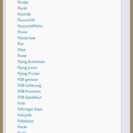
Flunke
Flunki
Fluoride
Flussschiff
Flussschifffahrt
Fluste
Flüstertüte
Flut
Flûte
Flutte
Flying Dutchman
Flying Junior
Flying-P-Liner
FOB gestaut
FOB-Lieferung
FOB-Provision
FOB-Spediteur
Fock
Föhringer Ewer
Föhrjolle
Folkeboot
Förde
Form