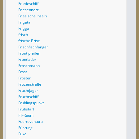
Friedeschiff
Friesennerz
Friesische Inseln
Frigata
Frigga
frisch
frische Brise
Frischfischfänger
Front pfeifen
Frontlader
Froschmann
Frost
Froster
Frozenstraße
Fruchtjager
Fruchtschiff
Frühlingspunkt
Frühstart
FT-Raum
Fuerteventura
Führung
Fuke