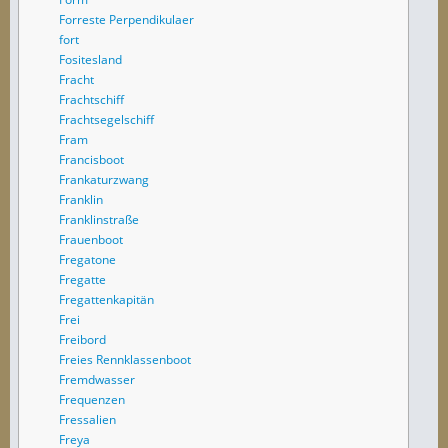
Forreste Perpendikulaer
fort
Fositesland
Fracht
Frachtschiff
Frachtsegelschiff
Fram
Francisboot
Frankaturzwang
Franklin
Franklinstraße
Frauenboot
Fregatone
Fregatte
Fregattenkapitän
Frei
Freibord
Freies Rennklassenboot
Fremdwasser
Frequenzen
Fressalien
Freya