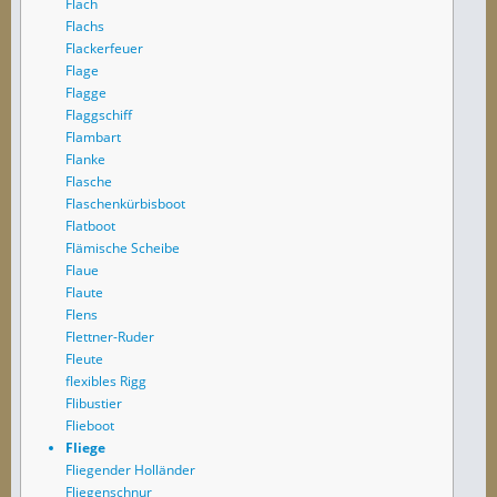
Flach
Flachs
Flackerfeuer
Flage
Flagge
Flaggschiff
Flambart
Flanke
Flasche
Flaschenkürbisboot
Flatboot
Flämische Scheibe
Flaue
Flaute
Flens
Flettner-Ruder
Fleute
flexibles Rigg
Flibustier
Flieboot
Fliege
Fliegender Holländer
Fliegenschnur