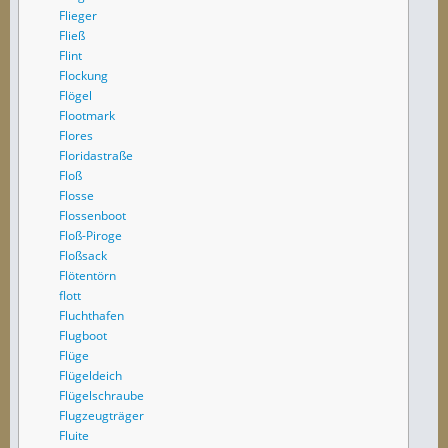
Flieger
Fließ
Flint
Flockung
Flögel
Flootmark
Flores
Floridastraße
Floß
Flosse
Flossenboot
Floß-Piroge
Floßsack
Flötentörn
flott
Fluchthafen
Flugboot
Flüge
Flügeldeich
Flügelschraube
Flugzeugträger
Fluite