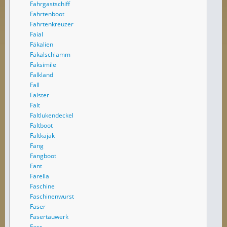
Fahrgastschiff
Fahrtenboot
Fahrtenkreuzer
Faial
Fäkalien
Fäkalschlamm
Faksimile
Falkland
Fall
Falster
Falt
Faltlukendeckel
Faltboot
Faltkajak
Fang
Fangboot
Fant
Farella
Faschine
Faschinenwurst
Faser
Fasertauwerk
Fass