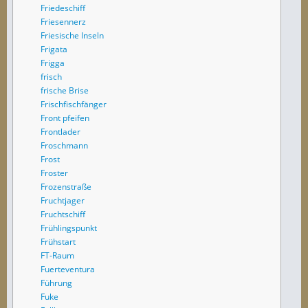
Friedeschiff
Friesennerz
Friesische Inseln
Frigata
Frigga
frisch
frische Brise
Frischfischfänger
Front pfeifen
Frontlader
Froschmann
Frost
Froster
Frozenstraße
Fruchtjager
Fruchtschiff
Frühlingspunkt
Frühstart
FT-Raum
Fuerteventura
Führung
Fuke