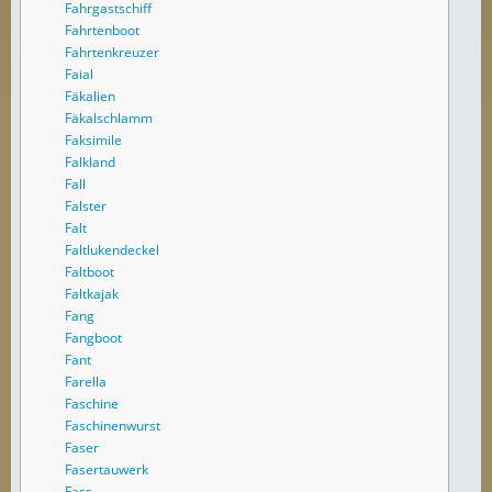
Fahrgastschiff
Fahrtenboot
Fahrtenkreuzer
Faial
Fäkalien
Fäkalschlamm
Faksimile
Falkland
Fall
Falster
Falt
Faltlukendeckel
Faltboot
Faltkajak
Fang
Fangboot
Fant
Farella
Faschine
Faschinenwurst
Faser
Fasertauwerk
Fass