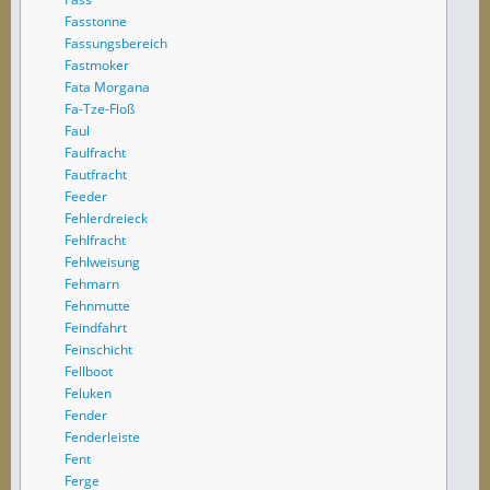
Fasstonne
Fassungsbereich
Fastmoker
Fata Morgana
Fa-Tze-Floß
Faul
Faulfracht
Fautfracht
Feeder
Fehlerdreieck
Fehlfracht
Fehlweisung
Fehmarn
Fehnmutte
Feindfahrt
Feinschicht
Fellboot
Feluken
Fender
Fenderleiste
Fent
Ferge