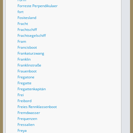
Forreste Perpendikulaer
fort
Fositesland
Fracht
Frachtschiff
Frachtsegelschiff
Fram
Francisboot
Frankaturzwang
Franklin
Franklinstraße
Frauenboot
Fregatone
Fregatte
Fregattenkapitän
Frei
Freibord
Freies Rennklassenboot
Fremdwasser
Frequenzen
Fressalien
Freya