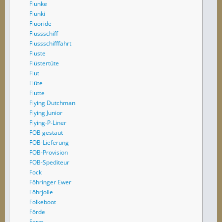
Flunke
Flunki
Fluoride
Flussschiff
Flussschifffahrt
Fluste
Flüstertüte
Flut
Flûte
Flutte
Flying Dutchman
Flying Junior
Flying-P-Liner
FOB gestaut
FOB-Lieferung
FOB-Provision
FOB-Spediteur
Fock
Föhringer Ewer
Föhrjolle
Folkeboot
Förde
Form