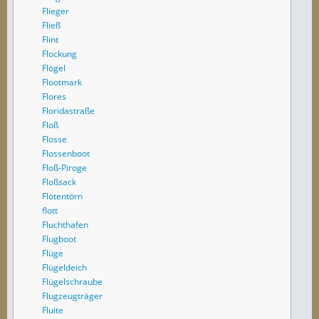
Flieger
Fließ
Flint
Flockung
Flögel
Flootmark
Flores
Floridastraße
Floß
Flosse
Flossenboot
Floß-Piroge
Floßsack
Flötentörn
flott
Fluchthafen
Flugboot
Flüge
Flügeldeich
Flügelschraube
Flugzeugträger
Fluite