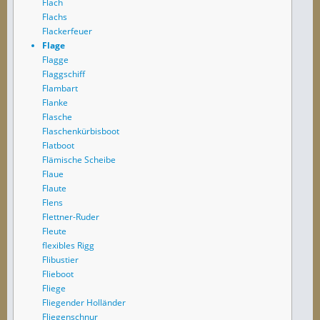
Flach
Flachs
Flackerfeuer
Flage
Flagge
Flaggschiff
Flambart
Flanke
Flasche
Flaschenkürbisboot
Flatboot
Flämische Scheibe
Flaue
Flaute
Flens
Flettner-Ruder
Fleute
flexibles Rigg
Flibustier
Flieboot
Fliege
Fliegender Holländer
Fliegenschnur