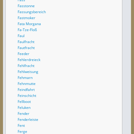
Fasstonne
Fassungsbereich
Fastmoker
Fata Morgana
Fa-Tze-Floß
Faul
Faulfracht
Fautfracht
Feeder
Fehlerdreieck
Fehlfracht
Fehlweisung
Fehmarn
Fehnmutte
Feindfahrt
Feinschicht
Fellboot
Feluken
Fender
Fenderleiste
Fent
Ferge