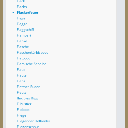
Flach
Flachs
Flackerfeuer
Flage
Flagge
Flaggschiff
Flambart
Flanke
Flasche
Flaschenkürbisboot
Flatboot
Flämische Scheibe
Flaue
Flaute
Flens
Flettner-Ruder
Fleute
flexibles Rigg
Flibustier
Flieboot
Fliege
Fliegender Holländer
Fliegenschnur