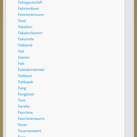
Fahrgastschiff
Fahrtenboot
Fahrtenkreuzer
Faial
Fäkalien
Fäkalschlamm
Faksimile
Falkland
Fall
Falster
Falt
Faltlukendeckel
Faltboot
Faltkajak
Fang
Fangboot
Fant
Farella
Faschine
Faschinenwurst
Faser
Fasertauwerk
Fass