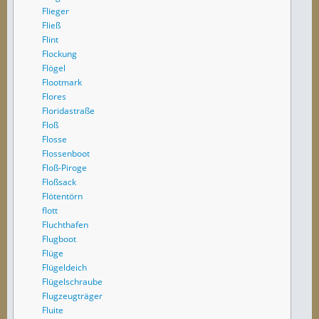
Flieger
Fließ
Flint
Flockung
Flögel
Flootmark
Flores
Floridastraße
Floß
Flosse
Flossenboot
Floß-Piroge
Floßsack
Flötentörn
flott
Fluchthafen
Flugboot
Flüge
Flügeldeich
Flügelschraube
Flugzeugträger
Fluite