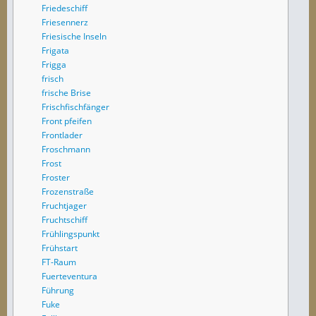
Friedeschiff
Friesennerz
Friesische Inseln
Frigata
Frigga
frisch
frische Brise
Frischfischfänger
Front pfeifen
Frontlader
Froschmann
Frost
Froster
Frozenstraße
Fruchtjager
Fruchtschiff
Frühlingspunkt
Frühstart
FT-Raum
Fuerteventura
Führung
Fuke