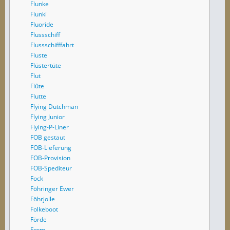
Flunke
Flunki
Fluoride
Flussschiff
Flussschifffahrt
Fluste
Flüstertüte
Flut
Flûte
Flutte
Flying Dutchman
Flying Junior
Flying-P-Liner
FOB gestaut
FOB-Lieferung
FOB-Provision
FOB-Spediteur
Fock
Föhringer Ewer
Föhrjolle
Folkeboot
Förde
Form