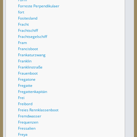
Forreste Perpendikulaer
fort
Fositesland
Fracht
Frachtschiff
Frachtsegelschiff
Fram
Francisboot
Frankaturzwang
Franklin
Franklinstraße
Frauenboot
Fregatone
Fregatte
Fregattenkapitän
Frei
Freibord
Freies Rennklassenboot
Fremdwasser
Frequenzen
Fressalien
Freya