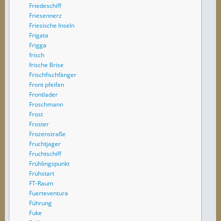
Friedeschiff
Friesennerz
Friesische Inseln
Frigata
Frigga
frisch
frische Brise
Frischfischfänger
Front pfeifen
Frontlader
Froschmann
Frost
Froster
Frozenstraße
Fruchtjager
Fruchtschiff
Frühlingspunkt
Frühstart
FT-Raum
Fuerteventura
Führung
Fuke