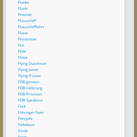
Flunke
Flunki
Fluoride
Flussschiff
Flussschifffahrt
Fluste
Flüstertüte
Flut
Flûte
Flutte
Flying Dutchman
Flying Junior
Flying-P-Liner
FOB gestaut
FOB-Lieferung
FOB-Provision
FOB-Spediteur
Fock
Föhringer Ewer
Föhrjolle
Folkeboot
Förde
Form