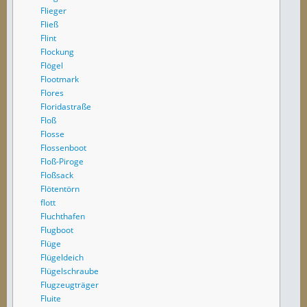
Flieger
Fließ
Flint
Flockung
Flögel
Flootmark
Flores
Floridastraße
Floß
Flosse
Flossenboot
Floß-Piroge
Floßsack
Flötentörn
flott
Fluchthafen
Flugboot
Flüge
Flügeldeich
Flügelschraube
Flugzeugträger
Fluite