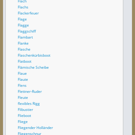
Flach
Flachs
Flackerfeuer
Flage
Flagge
Flaggschiff
Flambart
Flanke
Flasche
Flaschenkürbisboot
Flatboot
Flämische Scheibe
Flaue
Flaute
Flens
Flettner-Ruder
Fleute
flexibles Rigg
Flibustier
Flieboot
Fliege
Fliegender Holländer
Fliegenschnur