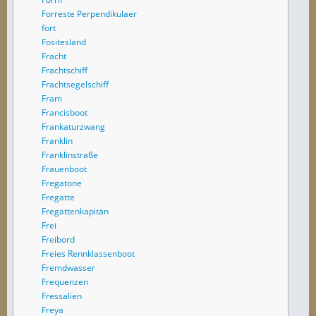
Forreste Perpendikulaer
fort
Fositesland
Fracht
Frachtschiff
Frachtsegelschiff
Fram
Francisboot
Frankaturzwang
Franklin
Franklinstraße
Frauenboot
Fregatone
Fregatte
Fregattenkapitän
Frei
Freibord
Freies Rennklassenboot
Fremdwasser
Frequenzen
Fressalien
Freya