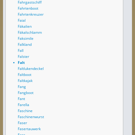
Fahrgastschiff
Fahrtenboot
Fahrtenkreuzer
Faial
Fäkalien
Fäkalschlamm
Faksimile
Falkland
Fall
Falster
Falt
Faltlukendeckel
Faltboot
Faltkajak
Fang
Fangboot
Fant
Farella
Faschine
Faschinenwurst
Faser
Fasertauwerk
Fass