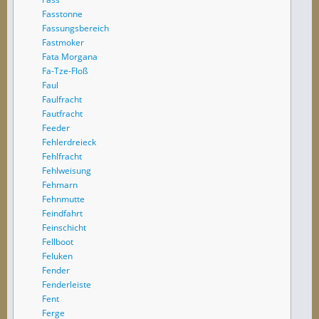
Fasstonne
Fassungsbereich
Fastmoker
Fata Morgana
Fa-Tze-Floß
Faul
Faulfracht
Fautfracht
Feeder
Fehlerdreieck
Fehlfracht
Fehlweisung
Fehmarn
Fehnmutte
Feindfahrt
Feinschicht
Fellboot
Feluken
Fender
Fenderleiste
Fent
Ferge