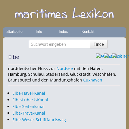
Startseite
Info
Index
Kontakt
Elbe
norddeutscher Fluss zur
Nordsee
mit den Häfen:
Hamburg, Schulau, Stadersand, Glückstadt, Wischhafen,
Brunsbüttel und den Mündungshafen
Cuxhaven
Elbe-Havel-Kanal
Elbe-Lübeck-Kanal
Elbe-Seitenkanal
Elbe-Trave-Kanal
Elbe-Weser-Schifffahrtsweg