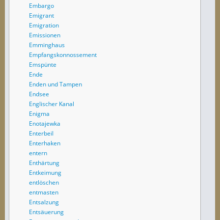
Embargo
Emigrant
Emigration
Emissionen
Emminghaus
Empfangskonnossement
Emspünte
Ende
Enden und Tampen
Endsee
Englischer Kanal
Enigma
Enotajewka
Enterbeil
Enterhaken
entern
Enthärtung
Entkeimung
entlöschen
entmasten
Entsalzung
Entsäuerung