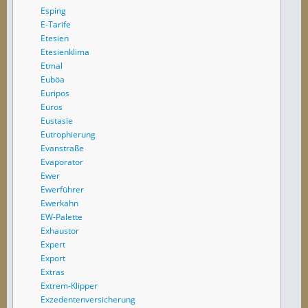
Esping
E-Tarife
Etesien
Etesienklima
Etmal
Euböa
Euripos
Euros
Eustasie
Eutrophierung
Evanstraße
Evaporator
Ewer
Ewerführer
Ewerkahn
EW-Palette
Exhaustor
Expert
Export
Extras
Extrem-Klipper
Exzedentenversicherung