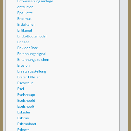
Entwässerungsanlage
entzurren
Epaulette
Erasmus
Erdalkalien
Erftkanal
Eridu-Bootsmodell
Eriesee
Erik der Rote
Erkennungssignal
Erkennungszeichen
Erosion
Ersatzausstellung
Erster Offizier
Escorteur
Esel
Eselshaupt
Eselshoofd
Eselshooft
Eskader
Eskimo
Eskimoboot
Eskorte