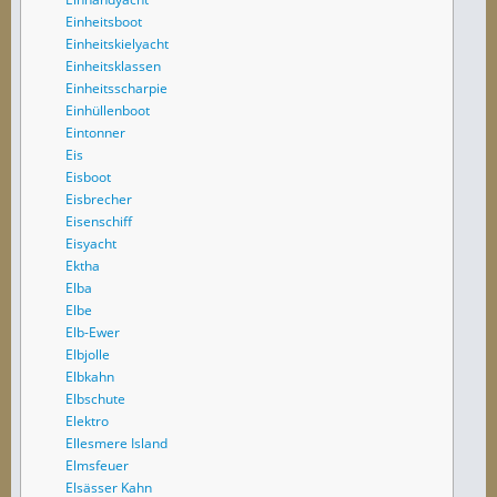
Einheitsboot
Einheitskielyacht
Einheitsklassen
Einheitsscharpie
Einhüllenboot
Eintonner
Eis
Eisboot
Eisbrecher
Eisenschiff
Eisyacht
Ektha
Elba
Elbe
Elb-Ewer
Elbjolle
Elbkahn
Elbschute
Elektro
Ellesmere Island
Elmsfeuer
Elsässer Kahn