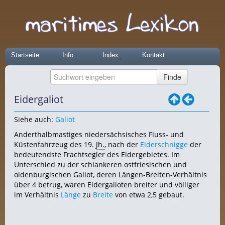
Startseite
Info
Index
Kontakt
Eidergaliot
Siehe auch:
Galiot
Anderthalbmastiges niedersächsisches Fluss- und
Küstenfahrzeug des 19.
Jh.
, nach der
Eiderschnigge
der
bedeutendste Frachtsegler des Eidergebietes. Im
Unterschied zu der schlankeren ostfriesischen und
oldenburgischen Galiot, deren Längen-Breiten-Verhältnis
über 4 betrug, waren Eidergalioten breiter und völliger
im Verhältnis
Länge
zu
Breite
von etwa 2,5 gebaut.