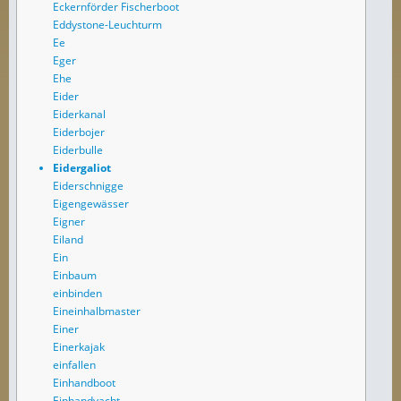
Eckernförder Fischerboot
Eddystone-Leuchturm
Ee
Eger
Ehe
Eider
Eiderkanal
Eiderbojer
Eiderbulle
Eidergaliot
Eiderschnigge
Eigengewässer
Eigner
Eiland
Ein
Einbaum
einbinden
Eineinhalbmaster
Einer
Einerkajak
einfallen
Einhandboot
Einhandyacht