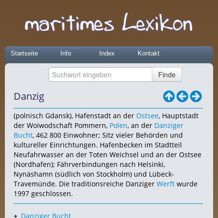
Startseite
Info
Index
Kontakt
Danzig
(polnisch Gdansk), Hafenstadt an der
Ostsee
, Hauptstadt
der Woiwodschaft Pommern,
Polen
, an der
Danziger
Bucht
, 462 800 Einwohner; Sitz vieler Behörden und
kultureller Einrichtungen. Hafenbecken im Stadtteil
Neufahrwasser an der Toten Weichsel und an der Ostsee
(Nordhafen); Fährverbindungen nach Helsinki,
Nynäshamn (südlich von Stockholm) und Lübeck-
Travemünde. Die traditionsreiche Danziger
Werft
wurde
1997 geschlossen.
Danziger Bucht