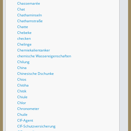
Chassemarée
Chat
Chathaminseln
Chathamstraße
Chatte
Chebeke
checken
Chelinge
Chemiekalientanker
chemische Wassereigenschaften
Chilung
China
Chinesische Dschunke
Chios
Chitiha
Chitik
Chiule
Chlor
Chronometer
Chuile
CIF-Agent
CIF-Schutzversicherung