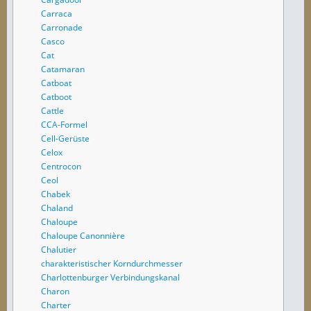
Carraca
Carronade
Casco
Cat
Catamaran
Catboat
Catboot
Cattle
CCA-Formel
Cell-Gerüste
Celox
Centrocon
Ceol
Chabek
Chaland
Chaloupe
Chaloupe Canonnière
Chalutier
charakteristischer Korndurchmesser
Charlottenburger Verbindungskanal
Charon
Charter