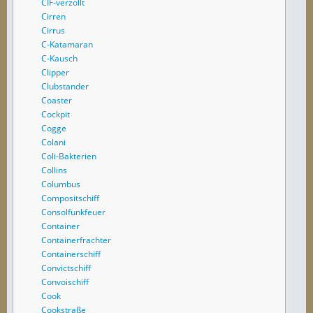
CIF-verzollt
Cirren
Cirrus
C-Katamaran
C-Kausch
Clipper
Clubstander
Coaster
Cockpit
Cogge
Colani
Coli-Bakterien
Collins
Columbus
Compositschiff
Consolfunkfeuer
Container
Containerfrachter
Containerschiff
Convictschiff
Convoischiff
Cook
Cookstraße