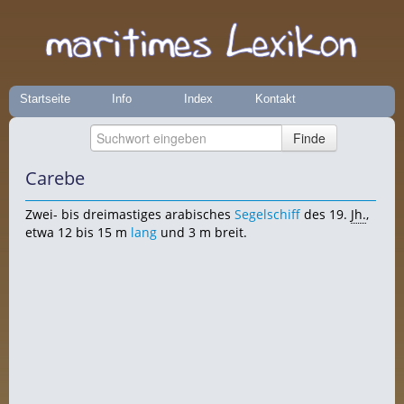
Startseite
Info
Index
Kontakt
Carebe
Zwei- bis dreimastiges arabisches
Segelschiff
des 19.
Jh.
,
etwa 12 bis 15 m
lang
und 3 m breit.