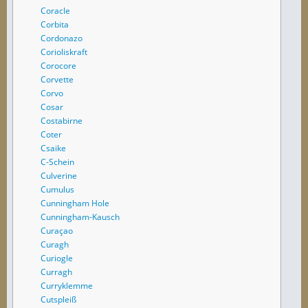
Coracle
Corbita
Cordonazo
Corioliskraft
Corocore
Corvette
Corvo
Cosar
Costabirne
Coter
Csaike
C-Schein
Culverine
Cumulus
Cunningham Hole
Cunningham-Kausch
Curaçao
Curagh
Curiogle
Curragh
Curryklemme
Cutspleiß