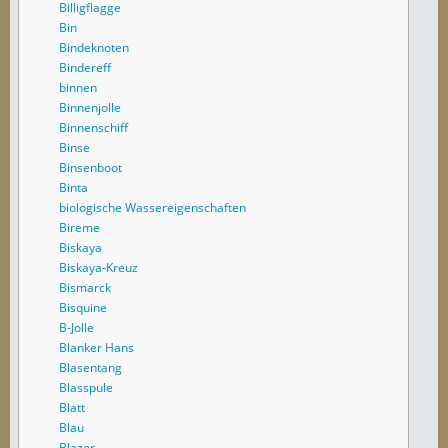
Billigflagge
Bin
Bindeknoten
Bindereff
binnen
Binnenjolle
Binnenschiff
Binse
Binsenboot
Binta
biologische Wassereigenschaften
Bireme
Biskaya
Biskaya-Kreuz
Bismarck
Bisquine
B-Jolle
Blanker Hans
Blasentang
Blasspule
Blatt
Blau
Blazer