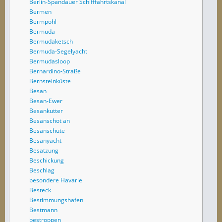
Berlin-Spandauer Schifffahrtskanal
Bermen
Bermpohl
Bermuda
Bermudaketsch
Bermuda-Segelyacht
Bermudasloop
Bernardino-Straße
Bernsteinküste
Besan
Besan-Ewer
Besankutter
Besanschot an
Besanschute
Besanyacht
Besatzung
Beschickung
Beschlag
besondere Havarie
Besteck
Bestimmungshafen
Bestmann
bestroppen