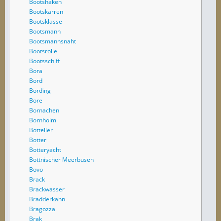
Bootshaken
Bootskarren
Bootsklasse
Bootsmann
Bootsmannsnaht
Bootsrolle
Bootsschiff
Bora
Bord
Bording
Bore
Bornachen
Bornholm
Bottelier
Botter
Botteryacht
Bottnischer Meerbusen
Bovo
Brack
Brackwasser
Bradderkahn
Bragozza
Brak