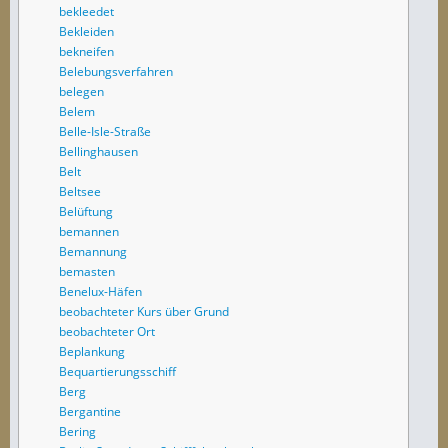
bekleedet
Bekleiden
bekneifen
Belebungsverfahren
belegen
Belem
Belle-Isle-Straße
Bellinghausen
Belt
Beltsee
Belüftung
bemannen
Bemannung
bemasten
Benelux-Häfen
beobachteter Kurs über Grund
beobachteter Ort
Beplankung
Bequartierungsschiff
Berg
Bergantine
Bering