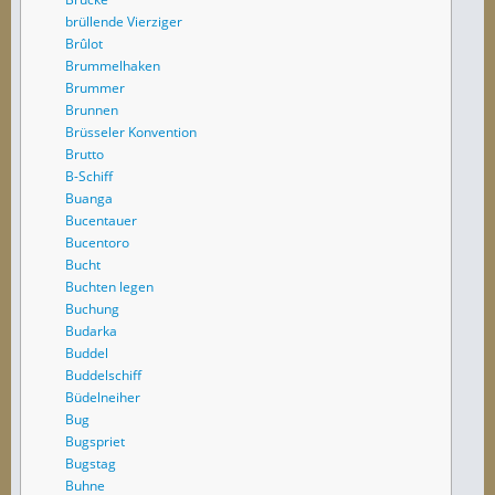
brüllende Vierziger
Brûlot
Brummelhaken
Brummer
Brunnen
Brüsseler Konvention
Brutto
B-Schiff
Buanga
Bucentauer
Bucentoro
Bucht
Buchten legen
Buchung
Budarka
Buddel
Buddelschiff
Büdelneiher
Bug
Bugspriet
Bugstag
Buhne