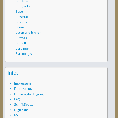
Burdjuks
Burghello
Büse
Buserun
Bussolle
buten
buten und binnen
Buttaak
Buttjolle
Byrdinger
Byrsopagis
Infos
Impressum
Datenschutz
Nutzungsbedingungen
FAQ
SchiffsSpotter
DigiFokus
RSS