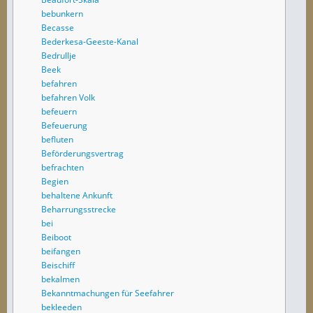
bebunkern
Becasse
Bederkesa-Geeste-Kanal
Bedrullje
Beek
befahren
befahren Volk
befeuern
Befeuerung
befluten
Beförderungsvertrag
befrachten
Begien
behaltene Ankunft
Beharrungsstrecke
bei
Beiboot
beifangen
Beischiff
bekalmen
Bekanntmachungen für Seefahrer
bekleeden