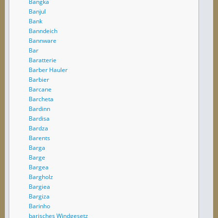
Bangka
Banjul
Bank
Banndeich
Bannware
Bar
Baratterie
Barber Hauler
Barbier
Barcane
Barcheta
Bardinn
Bardisa
Bardza
Barents
Barga
Barge
Bargea
Bargholz
Bargiea
Bargiza
Barinho
barisches Windgesetz