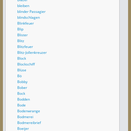
bleiben
blinder Passagier
blindschlagen
Blinkfeuer
Blip
Blister
Blitz
Blitzfeuer
Blitz-Jollenkreuzer
Block
Blockschiff
Blüse
Bö
Bobby
Bober
Bock
Bodden
Bode
Bodenwrange
Bodmerei
Bodmereibrief
Boeijer