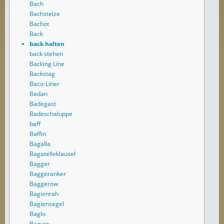
Bach
Bachstelze
Bachot
Back
back halten
back stehen
Backing Line
Backstag
Baco-Liner
Badan
Badegast
Badeschaluppe
baff
Baffin
Bagalla
Bagatelleklausel
Bagger
Baggeranker
Baggerow
Bagienrah
Bagiensegel
Baglo
Baguio