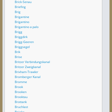
Brick-Senau
Briefing
Brig
Brigantine
Brigantino
Brigantino a palo
Brigg
Briggdirk
Brigg-Geeren
Briggsegel
Brik
Brise
Britzer Verbindungskanal
Britzer Zweigkanal
Brixham-Trawler
Bromberger Kanal
Bromme
Brook
Brooken
Brooktau
Brottank
Bruchlast
Brücke