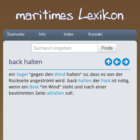
Startseite
Info
Index
Kontakt
back halten
ein
Segel
"gegen den
Wind
halten" so, dass es von der
Rückseite angeströmt wird. back
halten
der
Fock
ist nötig,
wenn ein
Boot
"im Wind" steht und nach einer
bestimmten Seite
abfallen
soll.