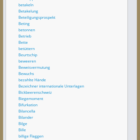
betakeln
Betakelung
Beteiligungsprospekt
Beting
betonnen
Betrieb
Bette
betüttern
Beurtschip
beweeren
Beweisvermutung
Bewuchs
bezahlte Hände
Bezeichner internationale Unterlagen
Bickbeerenschweiz
Biegemoment
Bifurkation
Bilancella
Bilander
Bilge
Bille
billige Flaggen