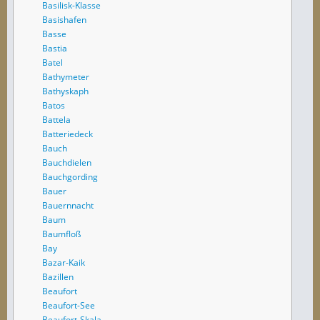
Basilisk-Klasse
Basishafen
Basse
Bastia
Batel
Bathymeter
Bathyskaph
Batos
Battela
Batteriedeck
Bauch
Bauchdielen
Bauchgording
Bauer
Bauernnacht
Baum
Baumfloß
Bay
Bazar-Kaik
Bazillen
Beaufort
Beaufort-See
Beaufort-Skala