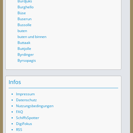
Burdjuks
Burghello
Büse
Buserun
Bussolle
buten
buten und binnen
Buttaak
Buttjolle
Byrdinger
Byrsopagis
Infos
Impressum
Datenschutz
Nutzungsbedingungen
FAQ
SchiffsSpotter
DigiFokus
RSS