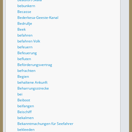
bebunkern
Becasse
Bederkesa-Geeste-Kanal
Bedrullje
Beek
befahren
befahren Volk
befeuern
Befeuerung
befluten
Beförderungsvertrag
befrachten
Begien
behaltene Ankunft
Beharrungsstrecke
bei
Beiboot
beifangen
Beischiff
bekalmen
Bekanntmachungen für Seefahrer
bekleeden