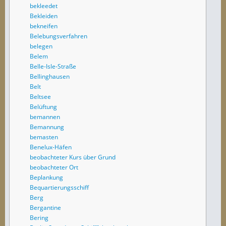
bekleedet
Bekleiden
bekneifen
Belebungsverfahren
belegen
Belem
Belle-Isle-Straße
Bellinghausen
Belt
Beltsee
Belüftung
bemannen
Bemannung
bemasten
Benelux-Häfen
beobachteter Kurs über Grund
beobachteter Ort
Beplankung
Bequartierungsschiff
Berg
Bergantine
Bering