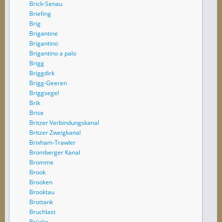
Brick-Senau
Briefing
Brig
Brigantine
Brigantino
Brigantino a palo
Brigg
Briggdirk
Brigg-Geeren
Briggsegel
Brik
Brise
Britzer Verbindungskanal
Britzer Zweigkanal
Brixham-Trawler
Bromberger Kanal
Bromme
Brook
Brooken
Brooktau
Brottank
Bruchlast
Brücke