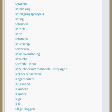
betakeln
Betakelung
Beteiligungsprospekt
Beting
betonnen
Betrieb
Bette
betüttern
Beurtschip
beweeren
Beweisvermutung
Bewuchs
bezahlte Hände
Bezeichner internationale Unterlagen
Bickbeerenschweiz
Biegemoment
Bifurkation
Bilancella
Bilander
Bilge
Bille
billige Flaggen