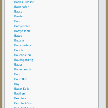
Basilisk-Klasse
Basishafen
Basse
Bastia
Batel
Bathymeter
Bathyskaph
Batos
Battela
Batteriedeck
Bauch
Bauchdielen
Bauchgording
Bauer
Bauernnacht
Baum
Baumfloß
Bay
Bazar-Kaik
Bazillen
Beaufort
Beaufort-See
Beaufort-Skala