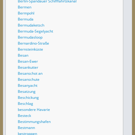
Berlin-Spandauer Schifffahrtskanal
Bermen
Bermpohl
Bermuda
Bermudaketsch
Bermuda-Segelyacht
Bermudasloop
Bernardino-Straße
Bernsteinküste
Besan
Besan-Ewer
Besankutter
Besanschot an
Besanschute
Besanyacht
Besatzung
Beschickung
Beschlag
besondere Havarie
Besteck
Bestimmungshafen
Bestmann
bestroppen