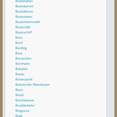
Bootshaken
Bootskarren
Bootsklasse
Bootsmann
Bootsmannsnaht
Bootsrolle
Bootsschiff
Bora
Bord
Bording
Bore
Bornachen
Bornholm
Bottelier
Botter
Botteryacht
Bottnischer Meerbusen
Bovo
Brack
Brackwasser
Bradderkahn
Bragozza
Brak