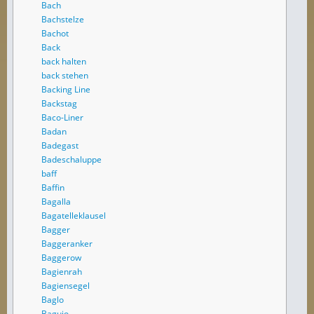
Bach
Bachstelze
Bachot
Back
back halten
back stehen
Backing Line
Backstag
Baco-Liner
Badan
Badegast
Badeschaluppe
baff
Baffin
Bagalla
Bagatelleklausel
Bagger
Baggeranker
Baggerow
Bagienrah
Bagiensegel
Baglo
Baguio