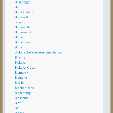
Billigflagge
Bin
Bindeknoten
Bindereff
binnen
Binnenjolle
Binnenschiff
Binse
Binsenboot
Binta
biologische Wassereigenschaften
Bireme
Biskaya
Biskaya-Kreuz
Bismarck
Bisquine
B-Jolle
Blanker Hans
Blasentang
Blasspule
Blatt
Blau
Blazer