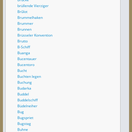
brüllende Vierziger
Brûlot
Brummelhaken
Brummer
Brunnen
Brüsseler Konvention
Brutto
B-Schiff
Buanga
Bucentauer
Bucentoro
Bucht
Buchten legen
Buchung
Budarka
Buddel
Buddelschiff
Büdelneiher
Bug
Bugspriet
Bugstag
Buhne