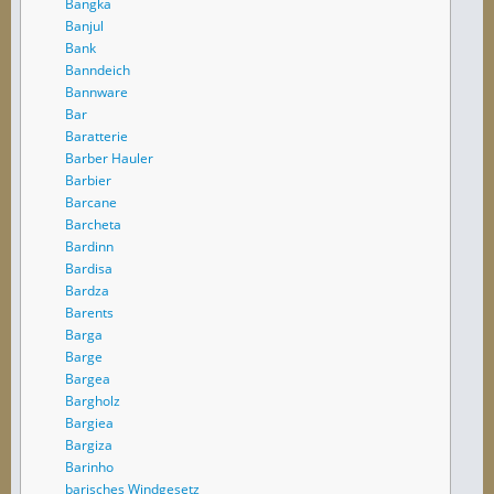
Bangka
Banjul
Bank
Banndeich
Bannware
Bar
Baratterie
Barber Hauler
Barbier
Barcane
Barcheta
Bardinn
Bardisa
Bardza
Barents
Barga
Barge
Bargea
Bargholz
Bargiea
Bargiza
Barinho
barisches Windgesetz