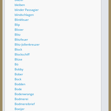
bleiben
blinder Passagier
blindschlagen
Blinkfeuer
Blip
Blister
Blitz
Blitzfeuer
Blitz-Jollenkreuzer
Block
Blockschiff
Blüse
Bö
Bobby
Bober
Bock
Bodden
Bode
Bodenwrange
Bodmerei
Bodmereibrief
Boeijer